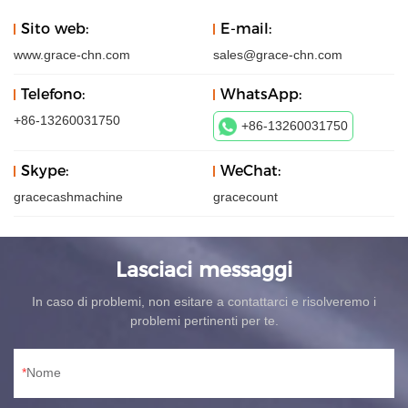
Sito web:
E-mail:
www.grace-chn.com
sales@grace-chn.com
Telefono:
WhatsApp:
+86-13260031750
+86-13260031750
Skype:
WeChat:
gracecashmachine
gracecount
Lasciaci messaggi
In caso di problemi, non esitare a contattarci e risolveremo i
problemi pertinenti per te.
Nome