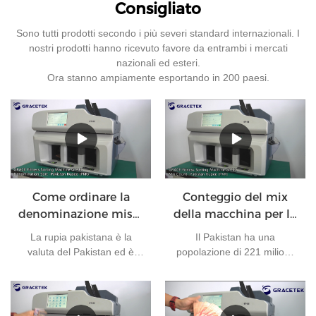
Consigliato
Sono tutti prodotti secondo i più severi standard internazionali. I
nostri prodotti hanno ricevuto favore da entrambi i mercati
nazionali ed esteri.
Ora stanno ampiamente esportando in 200 paesi.
Come ordinare la
Conteggio del mix
denominazione mista
della macchina per lo
di rupie pakistane?
smistamento delle
La rupia pakistana è la
Il Pakistan ha una
valute per le rupie
valuta del Pakistan ed è
popolazione di 221 milioni.
pakistane
emessa dalla Banca di
La sua capitale è Islamabad
Stato del Pakistan.
e la sua valuta è la rupia
Attualmente, ci sono 7 tipi di
pakistana. È una delle
banconote in circolazione in
valute più utilizzate al