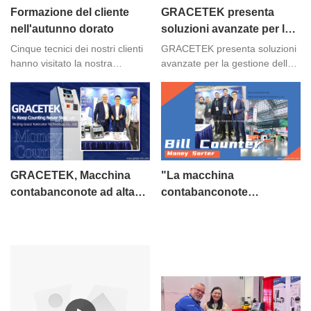
Formazione del cliente
GRACETEK presenta
nell'autunno dorato
soluzioni avanzate per la
gestione della liquidità a
Cinque tecnici dei nostri clienti
GRACETEK presenta soluzioni
Expo ANTAD 2026,
hanno visitato la nostra
avanzate per la gestione della
fabbrica per un corso di
liquidità a Expo ANTAD 2026
Guadalajara, Messico.
formazione di 3 giorni
GUADALAJARA, MESSICO –
nell'ottobre 2024.
Dopo la conclusione positiva di
Expo ANTAD 2026, la
principale fiera del settore retail
e alimentare dell'America
Latina, GRACETEK è
GRACETEK, Macchina
"La macchina
orgogliosa di ripercorrere la
contabanconote ad alta
contabanconote
straordinaria settimana di
velocità Future Wing
GRACETEK inaugura una
innovazione e networking
svoltasi a Expo Guadalajara dal
nuova era della finanza"
19 al 21 maggio.