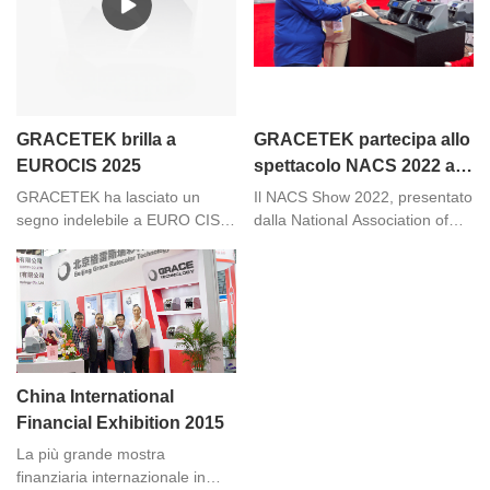
GRACETEK brilla a
GRACETEK partecipa allo
EUROCIS 2025
spettacolo NACS 2022 a
Las Vegas
GRACETEK ha lasciato un
Il NACS Show 2022, presentato
segno indelebile a EURO CIS
dalla National Association of
2025, rafforzando le relazioni
Convenience Retailers, si è
con i clienti e scoprendo nuove
tenuto dal 2 al 4 ottobre a Las
opportunità.
Vegas, l'evento ha visto la
presentazione di oltre 1.200
espositori delle ultime
innovazioni per i minimarket,
inclusi cibi e bevande
China International
confezionati e offerte di servizi
Financial Exhibition 2015
di ristorazione.
La più grande mostra
finanziaria internazionale in