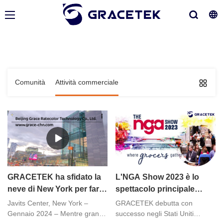
Comunità
Attività commerciale
GRACETEK ha sfidato la
L'NGA Show 2023 è lo
neve di New York per fare
spettacolo principale
un'ottima impressione
pensato per il droghiere
Javits Center, New York –
GRACETEK debutta con
all'NFR 2024
indipendente.
Gennaio 2024 – Mentre gran
successo negli Stati Uniti