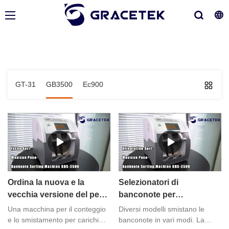
GT-31
GB3500
Ec900
Ordina la nuova e la
Selezionatori di
vecchia versione del peso
banconote per
messicano in base allo
l'orientamento delle
Una macchina per il conteggio
Diversi modelli smistano le
smistatore di banconote
banconote e
e lo smistamento per carichi
banconote in vari modi. La