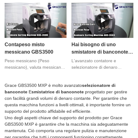
pesanti a 2 tasche a livello
maggior parte dei modelli ti
l'ordinamento delle facce
bancario è pronta per aiutare la
consente di regolare le
tua attività. A differenza dei
impostazioni in modo che le
classificatori di banconote a
banconote vengano ordinate in
basso costo presenti sul
base alle tue preferenze. Ecco
mercato, la maggior parte delle
alcuni esempi di come
parti interne del GBS3500 sono
potrebbe essere smistato il
Contapeso misto
Hai bisogno di uno
in metallo ed è durevole e
contante:
messicano GBS3500
smistatore di banconote
resistente anche in situazioni di
per smistare il peso
conteggio sfavorevoli, come
Peso messicano (Peso
L'avanzato contatore e
banconote morbide e bagnate
messicano?
messicano), valuta messicana
selezionatore di denaro
o paesi piovosi.
in circolazione, 1 dollaro USA ≈
GBS3500 è in grado di gestire
22 pesos. Numero valuta mxn.
grandi quantità di contanti ad
Grace GBS3500 MXP è molto avanzato
selezionatore di
L'unità monetaria secondaria è
alta velocità. Viene fornito con
banconote
E
smistatrice di banconote
progettato per gestire
i centesimi, 1 peso = 100
una serie completa di
con facilità grandi volumi di denaro contante. Per garantire che
centesimi. Vengono emesse
funzionalità per garantire
questa macchina funzioni a livelli ottimali, è importante fornire un
monete da 5, 10, 20, 50
l'autenticità delle fatture e il
supporto del prodotto affidabile ed efficiente.
centesimi e 1, 2, 5, 10 pesos;
conteggio corretto. Questa
Uno degli aspetti chiave del supporto del prodotto per Grace
Banconote da 20. 50, 100, 200,
macchina porterà
GBS3500 MXP è garantire che la macchina sia adeguatamente
500, 1000 pesos.
l'elaborazione del contante a
mantenuta. Ciò comporta una regolare pulizia e manutenzione
un livello completamente nuovo
per garantire che tutti i componenti funzionino correttamente.