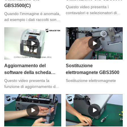
GBS3500(C)
Questo video presenta i
contavalori e selezionatori di
Quando l'immagine è anomala,
banconote GRACE GBS3500
ad esempio i dati raccolti sono
calibrazione CIS,se hai
troppo scuri o troppo luminosi,
esigenze, puoi contattarci
è necessario correggere il CIS.
Aggiornamento del
Sostituzione
software della scheda
elettromagnete GBS3500
immagine GBS3500
Questo video presenta la
Sostituzione elettromagnete
funzione di aggiornamento del
software Image Board
GBS3500 dei contatori e
selezionatori di banconote
GRACE, se hai qualche
esigenza puoi contattarci