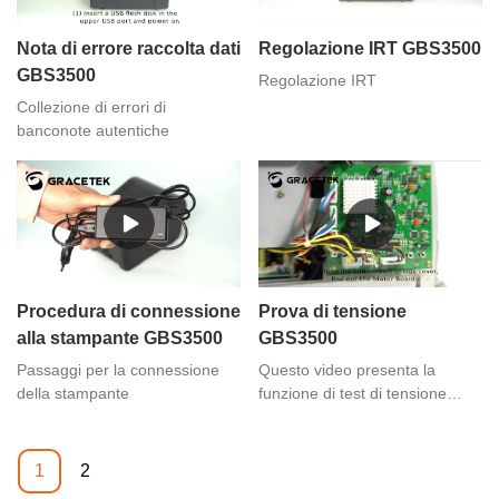
Nota di errore raccolta dati
Regolazione IRT GBS3500
GBS3500
Regolazione IRT
Collezione di errori di
banconote autentiche
Procedura di connessione
Prova di tensione
alla stampante GBS3500
GBS3500
Passaggi per la connessione
Questo video presenta la
della stampante
funzione di test di tensione
GBS3500 dei contavalori e
selezionatori di banconote
GRACE,se hai esigenze, puoi
1
2
contattarci