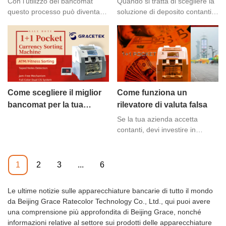
Con l’utilizzo dei bancomat
Quando si tratta di scegliere la
tutto il mondo ed è grata per il
esseri umani e il terrorismo. La
questo processo può diventare
soluzione di deposito contanti
loro continuo supporto e
buona notizia è che sono
molto più semplice e veloce. I
ideale per la tua azienda, ci
fiducia.
disponibili rilevatori di
bancomat stanno diventando
sono diversi fattori chiave da
banconote, così puoi
sempre più popolari nel settore
considerare. Ecco una guida
proteggerti dall'essere
bancario poiché offrono
per aiutarti a fare la scelta
ingannato da banconote false.
numerosi vantaggi rispetto al
giusta.
conteggio manuale.
Come scegliere il miglior
Come funziona un
bancomat per la tua
rilevatore di valuta falsa
attività?
Se la tua azienda accetta
contanti, devi investire in
rilevatori di valuta falsa. Potresti
essere vulnerabile a frodi
valutarie false se lavori nella
1
2
3
...
6
vendita al dettaglio, nei
ristoranti, nei giochi, nel settore
Le ultime notizie sulle apparecchiature bancarie di tutto il mondo
finanziario o in un altro campo.
da Beijing Grace Ratecolor Technology Co., Ltd., qui puoi avere
E i rilevatori di valuta falsa
una comprensione più approfondita di Beijing Grace, nonché
possono aiutarti a stare al
informazioni relative al settore sui prodotti delle apparecchiature
sicuro.