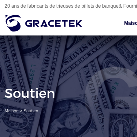
20 ans de fabricants de trieuses de billets de banque& Fourni
Mais
Soutien
Maison
>
Soutien