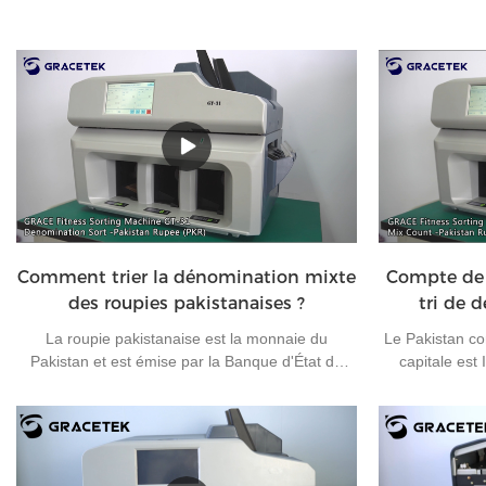
Comment trier la dénomination mixte
Compte de
des roupies pakistanaises ?
tri de d
La roupie pakistanaise est la monnaie du
Le Pakistan co
Pakistan et est émise par la Banque d'État du
capitale est
Pakistan. À l'heure actuelle, il existe 7 types de
roupie pakistan
billets de banque en circulation au Pakistan : 10
plus utilisées
roupies, 20 roupies, 50 roupies, 100 roupies, 500
de l'argent t
roupies, 1 000 roupies et 5 000 roupies, et 4
appropriée, l'ef
types de pièces de monnaie en circulation au
machine de tr