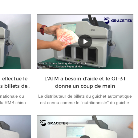
 effectue le
L'ATM a besoin d'aide et le GT-31
s billets de
donne un coup de main
s
 nationale du
Le distributeur de billets du guichet automatique
 du RMB chinois
est connu comme le "nutritionniste" du guichet
s d'exportation,
automatique. Il s'agit d'un poste d'opération
ays à utiliser le
extérieur rare dans la banque. Il effectue
rtations.Comme
principalement le chargement et le
tre orientations,
déchargement quotidiens des espèces et la
. La plupart des
gestion simple des pannes des guichets