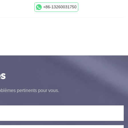
+86-13260031750
s
oblèmes pertinents pour vous.