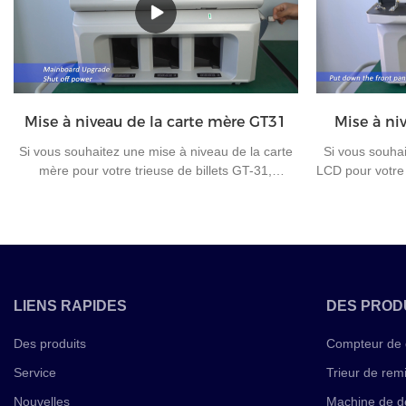
Pakistan : 1 roupie, 2 roupies. , 5 roupies et 10
31 est très app
roupies.
banque afin d'am
Mise à niveau de la carte mère GT31
Mise à ni
Si vous souhaitez une mise à niveau de la carte
Si vous souhai
mère pour votre trieuse de billets GT-31,
LCD pour votre 
regardez cette vidéo.Si vous avez des questions
cette vidéo.S
sur la machine de tri de billets ou d'autres
machine de tri
machines à compter l'argent, veuillez nous
compter l'arg
contacter pour une communication ultérieure.
une c
LIENS RAPIDES
DES PROD
Des produits
Compteur de 
Service
Trieur de rem
Nouvelles
Machine de d