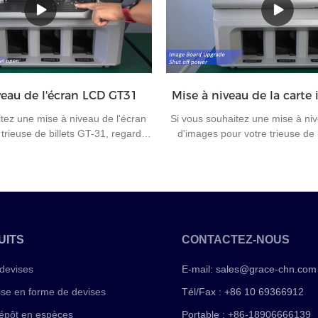
ropriée pour le centre de tri de la
banques demandent de les trier
éliorer l'efficacité du travail et la
seule orientation, ce qui caus
bureautique.
problèmes aux travailleurs si la 
cette fonction.
veau de l'écran LCD GT31
Mise à niveau de la cart
tez une mise à niveau de l'écran
Si vous souhaitez une mise à ni
trieuse de billets GT-31, regardez
d'images pour votre trieuse de 
i vous avez des questions sur la
regardez cette vidéo.Si vous ave
 de billets ou d'autres machines à
sur la machine de tri de billet
ent, veuillez nous contacter pour
machines à compter l'argent, 
ommunication ultérieure.
contacter pour une communicati
UITS
CONTACTEZ-NOUS
devises
E-mail:
sales@grace-chn.com
ise en forme de devises
Tél/Fax : +86 10 69366912
épôt en espèces
Portable : +86-18906666139