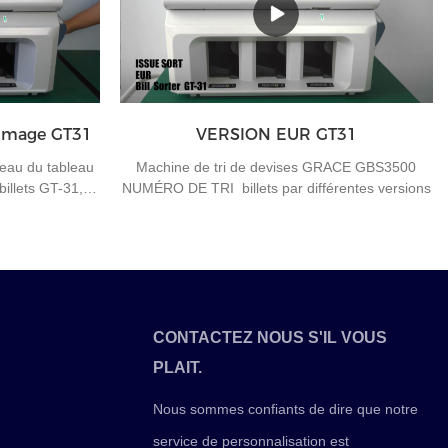
 tous dans une
automatiques hors ligne. Comme les guichets
e beaucoup de
automatiques hors ligne sont situés dans de
machine n'a pas
nombreuses banlieues et largement dispersés, la
moitié du temps de travail est sur la route. Dans
le même temps, chaque distributeur de billets
contrôle strictement la quantité d'eau et de
e image GT31
VERSION EUR GT31
nourriture, réduit le nombre de stationnements
artificiels et garantit la sécurité des devises. Une
veau du tableau
Machine de tri de devises GRACE GBS3500
fois l'empreinte digitale du distributeur de billets
billets GT-31,
NUMÉRO DE TRI billets par différentes versions
déverrouillée et la machine ouverte, la caisse doit
z des questions
être remplacée dans les 10 minutes, sinon le
s ou d'autres
système avertira automatiquement et le
veuillez nous
distributeur de billets enregistrera une fois
on ultérieure.
"l'accident".
CONTACTEZ NOUS S'IL VOUS
PLAIT.
Nous sommes confiants de dire que notre
service de personnalisation est