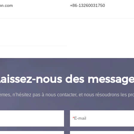
hn.com
+86-13260031750
Laissez-nous des message
èmes, n'hésitez pas à nous contacter, et nous résoudrons les pr
E-mail