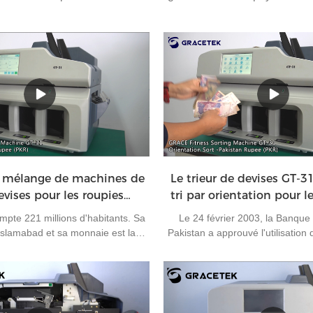
 mélange de machines de
Le trieur de devises GT-31
evises pour les roupies
tri par orientation pour le
pakistanaises
banque mixte
mpte 221 millions d'habitants. Sa
Le 24 février 2003, la Banque
 Islamabad et sa monnaie est la
Pakistan a approuvé l'utilisation
aise. C'est l'une des monnaies les
pour le règlement de ses activité
 au monde.La banque doit dégager
faisant du Pakistan le cinquième p
ous les jours. Sans une machine
RMB pour le règlement des expo
ficacité du travail sera réduite. La
vous le savez, chaque billet a qua
i de fitness de marque Grace GT-
et nous les appelons A, B, C et D