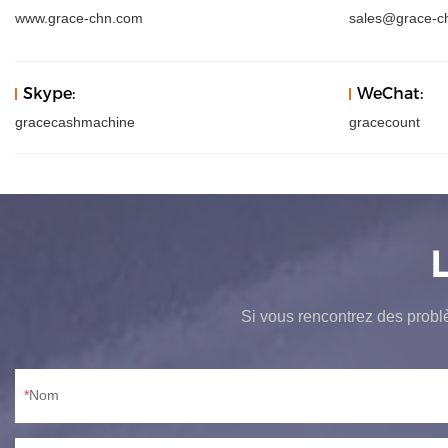
www.grace-chn.com
sales@grace-c
Skype:
WeChat:
gracecashmachine
gracecount
Si vous rencontrez des probl
Nom