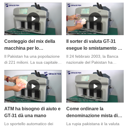
versioni
Conteggio del mix della
Il sorter di valuta GT-31
macchina per lo
esegue lo smistamento di
smistamento delle valute
orientamento per le
Il Pakistan ha una popolazione
Il 24 febbraio 2003, la Banca
per le rupie pakistane
banconote miste
di 221 milioni. La sua capitale è
nazionale del Pakistan ha
Islamabad e la sua valuta è la
approvato l'uso del RMB cinese
rupia pakistana. È una delle
per il regolamento nelle sue
valute più utilizzate al
attività di esportazione,
mondo.La banca ha bisogno di
rendendo il Pakistan il quinto
cancellare denaro ogni giorno.
paese a utilizzare il RMB per il
Senza una macchina adatta,
regolamento delle
l'efficienza del lavoro sarà
esportazioni.Come sapete, ogni
ATM ha bisogno di aiuto e
Come ordinare la
ridotta. La selezionatrice fitness
banconota ha quattro
GT-31 dà una mano
denominazione mista di
del marchio Grace GT-31 è
orientamenti e li chiamiamo A,
rupie pakistane?
molto adatta per il centro di
B, C e D. La maggior parte
Lo sportello automatico dei
La rupia pakistana è la valuta