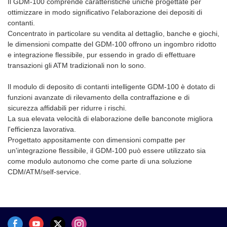
Il GDM-100 comprende caratteristiche uniche progettate per
gamma di widget (plugin) per
affidabili per ridurre i rischi.La
ottimizzare in modo significativo l'elaborazione dei depositi di
monitorare le operazioni,
sua elevata velocità di
contanti.
ricevere notifiche e generare
elaborazione delle banconote
Concentrato in particolare su vendita al dettaglio, banche e giochi,
report. Personalizza il tuo
migliora l'efficienza
le dimensioni compatte del GDM-100 offrono un ingombro ridotto
spazio di lavoro per una
lavorativa.Appositamente
e integrazione flessibile, pur essendo in grado di effettuare
gestione della liquidità più
progettato con dimensioni
transazioni gli ATM tradizionali non lo sono.
rapida ed efficiente.
compatte per un'integrazione
flessibile, il GDM-100 può
Il modulo di deposito di contanti intelligente GDM-100 è dotato di
essere utilizzato come modulo
funzioni avanzate di rilevamento della contraffazione e di
autonomo o come parte di una
sicurezza affidabili per ridurre i rischi.
soluzione CDM/ATM/self-
La sua elevata velocità di elaborazione delle banconote migliora
service.
l'efficienza lavorativa.
Progettato appositamente con dimensioni compatte per
un'integrazione flessibile, il GDM-100 può essere utilizzato sia
come modulo autonomo che come parte di una soluzione
CDM/ATM/self-service.