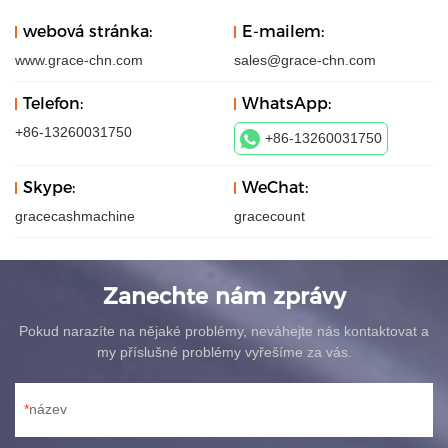
webová stránka:
E-mailem:
www.grace-chn.com
sales@grace-chn.com
Telefon:
WhatsApp:
+86-13260031750
+86-13260031750
Skype:
WeChat:
gracecashmachine
gracecount
Zanechte nám zprávy
Pokud narazíte na nějaké problémy, neváhejte nás kontaktovat a
my příslušné problémy vyřešíme za vás.
název