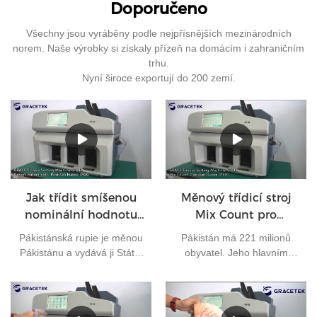
Doporučeno
Všechny jsou vyráběny podle nejpřísnějších mezinárodních
norem. Naše výrobky si získaly přízeň na domácím i zahraničním
trhu.
Nyní široce exportují do 200 zemí.
Jak třídit smíšenou
Měnový třídicí stroj
nominální hodnotu
Mix Count pro
pákistánských rupií?
pákistánské rupie
Pákistánská rupie je měnou
Pákistán má 221 milionů
Pákistánu a vydává ji Státní
obyvatel. Jeho hlavním
banka Pákistánu. V
městem je Islámábád a jeho
současné době je v
měnou je pákistánská rupie.
Pákistánu v oběhu 7 druhů
Je to jedna z nejčastěji
bankovek: 10 rupií, 20 rupií,
používaných měn na