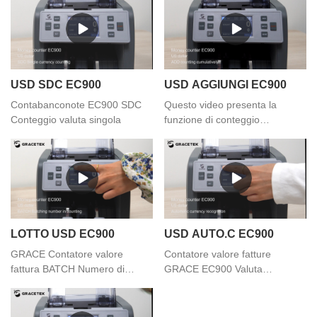
USD SDC EC900
USD AGGIUNGI EC900
Contabanconote EC900 SDC
Questo video presenta la
Conteggio valuta singola
funzione di conteggio
cumulativo del contatore del
valore delle banconote EC900
ADD, se hai qualche esigenza
puoi contattarci
LOTTO USD EC900
USD AUTO.C EC900
GRACE Contatore valore
Contatore valore fatture
fattura BATCH Numero di
GRACE EC900 Valuta
dosaggio in conteggio
automatica USD, EUR, GBP