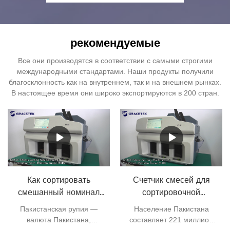
рекомендуемые
Все они производятся в соответствии с самыми строгими
международными стандартами. Наши продукты получили
благосклонность как на внутреннем, так и на внешнем рынках.
В настоящее время они широко экспортируются в 200 стран.
Как сортировать
Счетчик смесей для
смешанный номинал
сортировочной
пакистанских рупий?
машины для
Пакистанская рупия —
Население Пакистана
пакистанских рупий
валюта Пакистана,
составляет 221 миллион