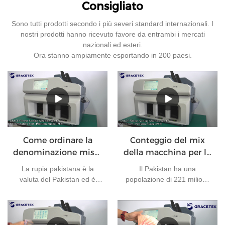
Consigliato
Sono tutti prodotti secondo i più severi standard internazionali. I
nostri prodotti hanno ricevuto favore da entrambi i mercati
nazionali ed esteri.
Ora stanno ampiamente esportando in 200 paesi.
Come ordinare la
Conteggio del mix
denominazione mista
della macchina per lo
di rupie pakistane?
smistamento delle
La rupia pakistana è la
Il Pakistan ha una
valute per le rupie
valuta del Pakistan ed è
popolazione di 221 milioni.
pakistane
emessa dalla Banca di
La sua capitale è Islamabad
Stato del Pakistan.
e la sua valuta è la rupia
Attualmente, ci sono 7 tipi di
pakistana. È una delle
banconote in circolazione in
valute più utilizzate al