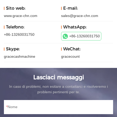
Sito web:
E-mail:
www.grace-chn.com
sales@grace-chn.com
Telefono:
WhatsApp:
+86-13260031750
+86-13260031750
Skype:
WeChat:
gracecashmachine
gracecount
Lasciaci messaggi
In caso di problemi, non esitare a contattarci e risolveremo i
problemi pertinenti per te.
Nome