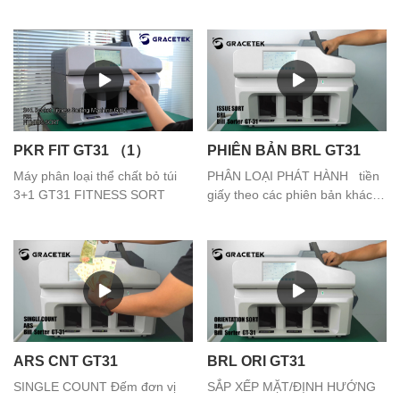
XẾP tiền giấy theo các mệnh
giá khác nhau
PKR FIT GT31 （1）
PHIÊN BẢN BRL GT31
Máy phân loại thể chất bỏ túi
PHÂN LOẠI PHÁT HÀNH tiền
3+1 GT31 FITNESS SORT
giấy theo các phiên bản khác
nhau
ARS CNT GT31
BRL ORI GT31
SINGLE COUNT Đếm đơn vị
SẮP XẾP MẶT/ĐỊNH HƯỚNG