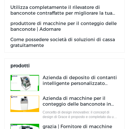
Utilizza completamente il rilevatore di
banconote contraffatte per migliorare la tua
attività
produttore di macchine per il conteggio delle
banconote | Adornare
Come possedere società di soluzioni di cassa
gratuitamente
prodotti
Azienda di deposito di contanti
intelligente personalizzato
Produttore | Adornare
Azienda di macchine per il
conteggio delle banconote in
bundle portatile ODM | Adornare
Concetto di design innovativo: il concept di
design di Grace è proposto e completato da un
team di designer pieni di idee progettuali
grazia | Fornitore di macchine
innovative. Queste idee non solo soddisfano gli