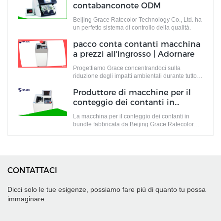
standard industriali, ma soddisfano anche le
contabanconote ODM
richieste del mercato.
Beijing Grace Ratecolor Technology Co., Ltd. ha
un perfetto sistema di controllo della qualità.
pacco conta contanti macchina
a prezzi all'ingrosso | Adornare
Progettiamo Grace concentrandoci sulla
riduzione degli impatti ambientali durante tutto il
suo ciclo di vita.
Produttore di macchine per il
conteggio dei contanti in
bundle personalizzato
La macchina per il conteggio dei contanti in
Produttore | Adornare
bundle fabbricata da Beijing Grace Ratecolor
Technology Co., Ltd. è prodotta principalmente
da .
CONTATTACI
Dicci solo le tue esigenze, possiamo fare più di quanto tu possa
immaginare.