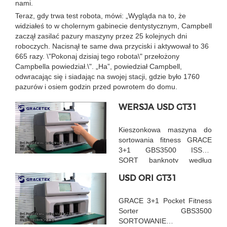
nami.
Teraz, gdy trwa test robota, mówi: „Wygląda na to, że
widziałeś to w cholernym gabinecie dentystycznym, Campbell
zaczął zasilać pazury maszyny przez 25 kolejnych dni
roboczych. Nacisnął te same dwa przyciski i aktywował to 36
665 razy. \"Pokonaj dzisiaj tego robota\" przełożony
Campbella powiedział.\". „Ha”, powiedział Campbell,
odwracając się i siadając na swojej stacji, gdzie było 1760
pazurów i osiem godzin przed powrotem do domu.
WERSJA USD GT31
Kieszonkowa maszyna do
sortowania fitness GRACE
3+1 GBS3500 ISSUE
SORT banknoty według
różnych wersji
USD ORI GT31
GRACE 3+1 Pocket Fitness
Sorter GBS3500
SORTOWANIE