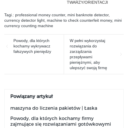
TWARZY/ORIENTACJI
banknoty według różnych
stron
Tagi.:
professional money counter
,
mini banknote detector
,
currency detector light
,
machine to check counterfeit money
,
mini
currency counting machine
Powody, dla których
W pełni wykorzystaj
kochamy wykrywacz
rozwiązania do
fałszywych pieniędzy
zarządzania
przepływami
pieniężnymi, aby
ulepszyć swoją firmę
Powiązany artykuł
maszyna do liczenia pakietów | Łaska
Powody, dla których kochamy firmy
zajmujące się rozwiązaniami gotówkowymi