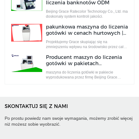
Te pomysły nie tylko spełniają standardy
liczenia banknotów ODM
przemysłowe, ale także odpowiadają na
wymagania rynku.
Beijing Grace Ratecolor Technology Co., Ltd. ma
doskonały system kontroli jakości.
pakunkowa maszyna do liczenia
gotówki w cenach hurtowych |
Łaska
Projektujemy Grace skupiając się na
zmniejszeniu wpływu na środowisko przez cały
cykl życia.
Producent maszyn do liczenia
gotówki w pakietach
niestandardowych Producent |
maszyna do liczenia gotówki w pakiecie
Łaska
wyprodukowana przez firmę Beijing Grace
Ratecolor Technology Co., Ltd. jest
produkowana głównie przez .
SKONTAKTUJ SIĘ Z NAMI
Po prostu powiedz nam swoje wymagania, możemy zrobić więcej
niż możesz sobie wyobrazić.