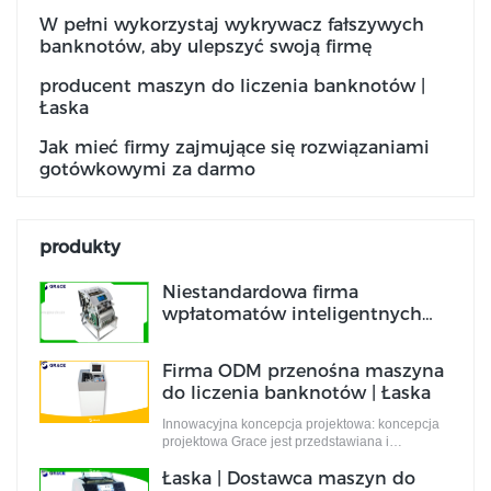
W pełni wykorzystaj wykrywacz fałszywych
banknotów, aby ulepszyć swoją firmę
producent maszyn do liczenia banknotów |
Łaska
Jak mieć firmy zajmujące się rozwiązaniami
gotówkowymi za darmo
produkty
Niestandardowa firma
wpłatomatów inteligentnych
Producent | Łaska
Firma ODM przenośna maszyna
do liczenia banknotów | Łaska
Innowacyjna koncepcja projektowa: koncepcja
projektowa Grace jest przedstawiana i
uzupełniana przez zespół projektantów, którzy
Łaska | Dostawca maszyn do
są pełni innowacyjnych pomysłów projektowych.