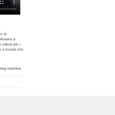
i
am di
 Miriamo a
o valore per i
to il mondo che
nting machine