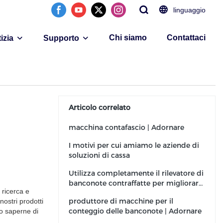
linguaggio
Chi siamo
Contattaci
izia
Supporto
Articolo correlato
macchina contafascio | Adornare
I motivi per cui amiamo le aziende di
soluzioni di cassa
Utilizza completamente il rilevatore di
banconote contraffatte per migliorare
 ricerca e
la tua attività
produttore di macchine per il
nostri prodotti
conteggio delle banconote | Adornare
ano saperne di