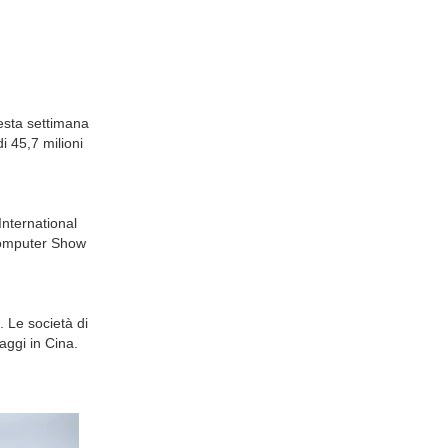
esta settimana
i 45,7 milioni
nternational
 Computer Show
. Le società di
ggi in Cina.