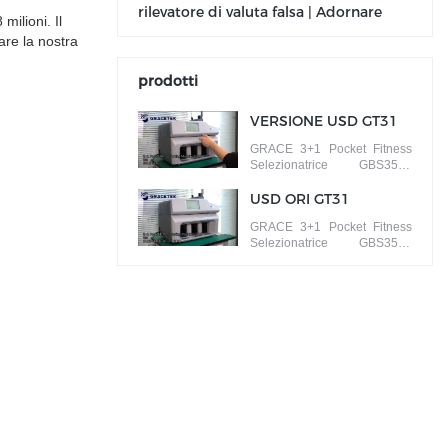
rilevatore di valuta falsa | Adornare
milioni. Il
iare la nostra
prodotti
VERSIONE USD GT31
GRACE 3+1 Pocket Fitness
Selezionatrice GBS3500
ISSUE SORT banconote in
diverse versioni
USD ORI GT31
GRACE 3+1 Pocket Fitness
Selezionatrice GBS3500
FACCIA/ORIENTAMENTO
ORDINA banconote per facce
diverse