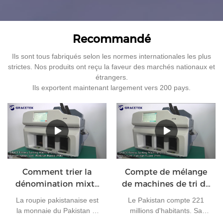
Recommandé
Ils sont tous fabriqués selon les normes internationales les plus
strictes. Nos produits ont reçu la faveur des marchés nationaux et
étrangers.
Ils exportent maintenant largement vers 200 pays.
Comment trier la
Compte de mélange
dénomination mixte
de machines de tri de
des roupies
devises pour les
La roupie pakistanaise est
Le Pakistan compte 221
pakistanaises ?
roupies pakistanaises
la monnaie du Pakistan et
millions d'habitants. Sa
est émise par la Banque
capitale est Islamabad et sa