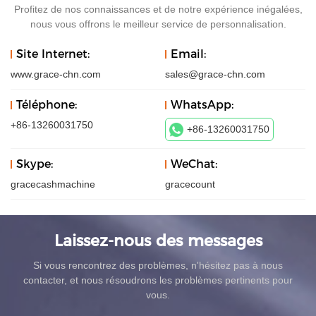
Profitez de nos connaissances et de notre expérience inégalées,
nous vous offrons le meilleur service de personnalisation.
Site Internet:
Email:
www.grace-chn.com
sales@grace-chn.com
Téléphone:
WhatsApp:
+86-13260031750
+86-13260031750
Skype:
WeChat:
gracecashmachine
gracecount
Laissez-nous des messages
Si vous rencontrez des problèmes, n'hésitez pas à nous
contacter, et nous résoudrons les problèmes pertinents pour
vous.