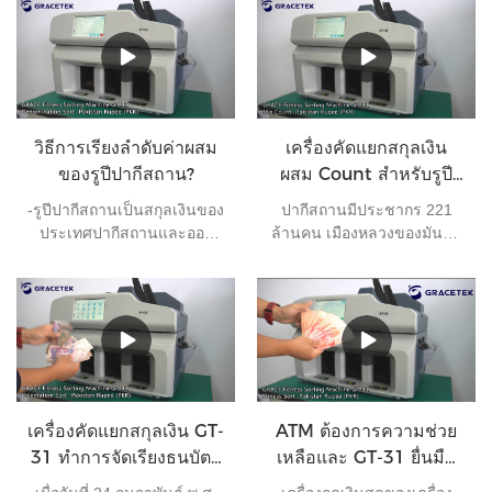
วิธีการเรียงลำดับค่าผสม
เครื่องคัดแยกสกุลเงิน
ของรูปีปากีสถาน?
ผสม Count สำหรับรูปี
ปากีสถาน
-รูปีปากีสถานเป็นสกุลเงินของ
ปากีสถานมีประชากร 221
ประเทศปากีสถานและออก
ล้านคน เมืองหลวงของมันคือ
โดยธนาคารแห่งประเทศ
กรุงอิสลามาบัดและสกุลเงิน
ปากีสถาน ปัจจุบันธนบัตรที่
ของมันคือรูปีของปากีสถาน
หมุนเวียนในปากีสถานมี 7
เป็นหนึ่งในสกุลเงินที่ใช้บ่อย
ประเภท ได้แก่ 10 รูปี 20 รูปี
ที่สุดในโลกธนาคารต้อง
50 รูปี 100 รูปี 500 รูปี 1,000
เคลียร์เงินทุกวัน หากไม่มี
รูปี และ 5,000 รูปี และ
เครื่องจักรที่เหมาะสม
เหรียญที่หมุนเวียนใน
ประสิทธิภาพการทำงานจะลด
ปากีสถาน 4 ชนิด ได้แก่ 1 รูปี
ลง เครื่องคัดแยกฟิตเนสยี่ห้อ
เครื่องคัดแยกสกุลเงิน GT-
ATM ต้องการความช่วย
2 รูปี 5 รูปี และ 10 รูปี
Grace GT-31 เหมาะมาก
31 ทำการจัดเรียงธนบัตร
เหลือและ GT-31 ยื่นมือ
สำหรับศูนย์คัดแยกของ
แบบผสม
ให้
ธนาคารเพื่อปรับปรุง