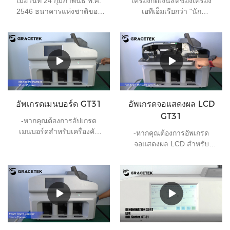
เมื่อวันที่ 24 กุมภาพันธ์ พ.ศ.
เครื่องกดเงินสดของเครื่อง
ประสิทธิภาพการทำงานและ
2546 ธนาคารแห่งชาติของ
เอทีเอ็มเรียกว่า "นัก
ระบบอัตโนมัติในสำนักงาน
ปากีสถานได้อนุมัติการใช้
โภชนาการ" ของเครื่อง
หยวนจีนเพื่อการชำระบัญชี
เอทีเอ็ม เป็นเสาปฏิบัติการก
ในธุรกิจส่งออก ทำให้
ลางแจ้งที่หายากในธนาคาร
ปากีสถานเป็นประเทศที่ 5 ที่
ส่วนใหญ่ดำเนินการโหลด
ใช้หยวนสำหรับการชำระเงิน
และขนถ่ายเงินสดทุกวันและ
เพื่อการส่งออกอย่างที่คุณ
การจัดการความผิดพลาด
ทราบ ธนบัตรแต่ละใบมีสี่
อย่างง่ายของเครื่อง ATM
ทิศทาง และเราเรียกพวกเขา
แบบออฟไลน์ เนื่องจากเครื่อง
อัพเกรดเมนบอร์ด GT31
อัพเกรดจอแสดงผล LCD
ว่า A B C และ D ธนาคาร
ATM แบบออฟไลน์นั้นตั้งอยู่
GT31
ส่วนใหญ่ขอให้จัดเรียงทั้งหมด
ในเขตชานเมืองหลายแห่ง
-หากคุณต้องการอัปเกรด
ในทิศทางเดียว ซึ่งจะทำให้
และกระจายตัวอยู่ทั่วไป ครึ่ง
เมนบอร์ดสำหรับเครื่องคัด
-หากคุณต้องการอัพเกรด
พนักงานมีปัญหามากหาก
หนึ่งของเวลาทำงานจึงอยู่บน
แยกธนบัตร GT-31 โปรดดู
จอแสดงผล LCD สำหรับ
เครื่องไม่มีฟังก์ชันนี้
ท้องถนน ในเวลาเดียวกัน
วิดีโอนี้
เครื่องคัดแยกธนบัตร GT-31
เครื่องจ่ายเงินสดแต่ละเครื่อง
โปรดดูวิดีโอนี้
จะควบคุมปริมาณน้ำและ
อาหารอย่างเคร่งครัด ลด
จำนวนที่จอดรถเทียม และ
รับรองความปลอดภัยของสกุล
เงิน หลังจากที่ลายนิ้วมือของ
เครื่องกดธนบัตรถูกปลดล็อค