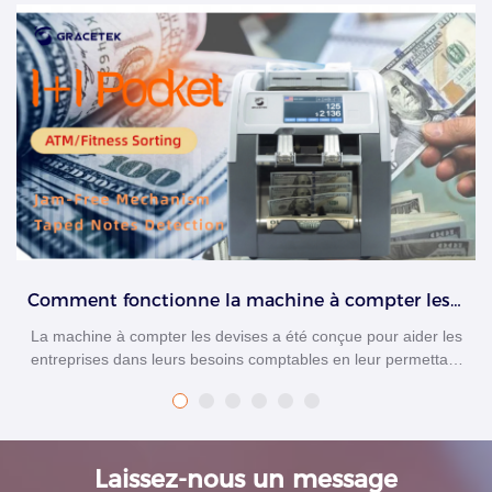
Comment fonctionne la machine à compter les devises ?
La machine à compter les devises a été conçue pour aider les
entreprises dans leurs besoins comptables en leur permettant
de suivre leurs ventes et leurs marges bénéficiaires. Cela aide
les entreprises à prendre des décisions éclairées concernant
leurs opérations futures afin de rester rentables et de
développer leur entreprise au fil du temps. Cet article discutera
Laissez-nous un message
des machines à compter les devises et de leur