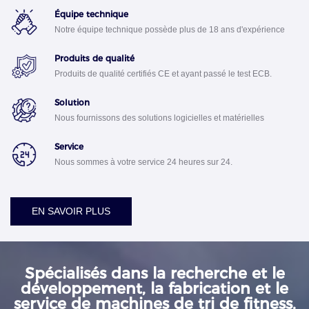
Équipe technique
Notre équipe technique possède plus de 18 ans d'expérience
dans la recherche et le développement de machines
Produits de qualité
bancaires.
Produits de qualité certifiés CE et ayant passé le test ECB.
Solution
Nous fournissons des solutions logicielles et matérielles
professionnelles pour votre entreprise.
Service
Nous sommes à votre service 24 heures sur 24.
EN SAVOIR PLUS
Spécialisés dans la recherche et le
développement, la fabrication et le
service de machines de tri de fitness,