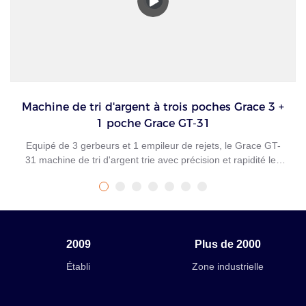
Machine de tri d'argent à trois poches Grace 3 +
1 poche Grace GT-31
Equipé de 3 gerbeurs et 1 empileur de rejets, le Grace GT-
31 machine de tri d'argent trie avec précision et rapidité les
billets mélangés par forme physique, style nouveau/ancien,
dénomination, face et orientation. Adaptée à de multiples
applications et environnements, la trieuse d'argent Grace GT-
31 transforme vos opérations de gestion de trésorerie grâce à
une productivité améliorée du tri physique et au recyclage des
2009
Plus de 2000
billets de banque en agence, même dans les endroits où
l'espace est limité. Un billet de bureau de taille moyenne
Établi
Zone industrielle
machine de tri de devises qui permet un traitement rapide,
efficace et continu de volumes moyens de billets.