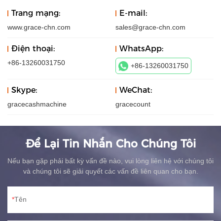
Trang mạng:
E-mail:
www.grace-chn.com
sales@grace-chn.com
Điện thoại:
WhatsApp:
+86-13260031750
+86-13260031750
Skype:
WeChat:
gracecashmachine
gracecount
Để Lại Tin Nhắn Cho Chúng Tôi
Nếu bạn gặp phải bất kỳ vấn đề nào, vui lòng liên hệ với chúng tôi
và chúng tôi sẽ giải quyết các vấn đề liên quan cho bạn.
Tên