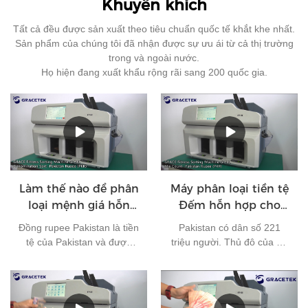
Khuyến khích
Tất cả đều được sản xuất theo tiêu chuẩn quốc tế khắt khe nhất.
Sản phẩm của chúng tôi đã nhận được sự ưu ái từ cả thị trường
trong và ngoài nước.
Họ hiện đang xuất khẩu rộng rãi sang 200 quốc gia.
Làm thế nào để phân
Máy phân loại tiền tệ
loại mệnh giá hỗn
Đếm hỗn hợp cho
hợp của Rupee
đồng rupee Pakistan
Đồng rupee Pakistan là tiền
Pakistan có dân số 221
Pakistan?
tệ của Pakistan và được
triệu người. Thủ đô của nó
phát hành bởi Ngân hàng
là Islamabad và tiền tệ của
Nhà nước Pakistan. Hiện
nó là đồng rupee Pakistan.
tại, có 7 loại tiền giấy đang
Nó là một trong những loại
lưu hành ở Pakistan: 10
tiền tệ được sử dụng