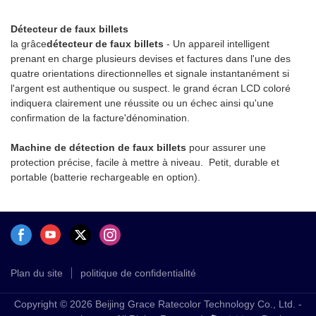
billets de banque
à installerImpression haute
loupeLe multifonction Détecteur
vitesse, claire et fluideNoyau
Détecteur de faux billets
de billets Hunter 200 combine
d'imprimante intégré avec
la grâce
détecteur de faux billets
- Un appareil intelligent
un large éventail de
adaptateur 12 VConception
prenant en charge plusieurs devises et factures dans l'une des
fonctionnalités dans un seul
compacte pour papier 50 mm
quatre orientations directionnelles et signale instantanément si
appareil unique. Ce détecteur
l'argent est authentique ou suspect. le grand écran LCD coloré
garantit une authentification de
indiquera clairement une réussite ou un échec ainsi qu'une
niveau expert des billets et
confirmation de la facture'dénomination.
documents en vérifiant
plusieurs éléments de sécurité
Machine de détection de faux billets
pour assurer une
à la fois.Les détecteurs de
protection précise, facile à mettre à niveau. Petit, durable et
fausse monnaie CH200
portable (batterie rechargeable en option).
disposent de 3 types de
méthodes de visualisation et de
12 types de méthodes de
détection de fonctions de
sécurité. Nous ajoutons
également la fonction de menu
de navigation sur l'écran LCD,
Plan du site
politique de confidentialité
ce qui est très pratique pour
indiquer aux utilisateurs le type
Copyright © 2026 Beijing Grace Ratecolor Technology Co., Ltd. -
de méthode de détection qu'ils