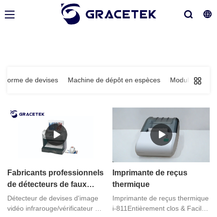
en forme de devises
Machine de dépôt en espèces
Module et solu
Fabricants professionnels
Imprimante de reçus
de détecteurs de faux
thermique
billets multifonctions LCD
Détecteur de devises d'image
Imprimante de reçus thermique
GRACE 7 "
vidéo infrarouge/vérificateur de
i-811Entièrement clos & Facile