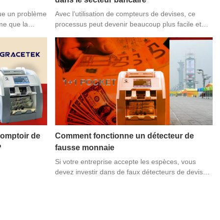
ue un problème
Avec l’utilisation de compteurs de devises, ce
me que la
processus peut devenir beaucoup plus facile et
s de monnaie
plus rapide. Les compteurs de devises sont de
ans le monde,
plus en plus populaires dans le secteur bancaire
ges
car ils offrent plusieurs avantages par rapport au
 entreprises.
comptage manuel.
és dans des
e drogue, la
risme. La
rs de billets
ssiez vous
s.
comptoir de
Comment fonctionne un détecteur de
?
fausse monnaie
Si votre entreprise accepte les espèces, vous
devez investir dans de faux détecteurs de devises.
Vous pouvez être vulnérable à la fraude aux
fausses devises si vous travaillez dans le
commerce de détail, les restaurants, les jeux, le
secteur financier ou un autre domaine. Et les faux