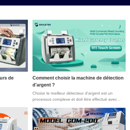
urs de
Comment choisir la machine de détection
d'argent ?
Choisir le meilleur détecteur d’argent est un
processus complexe et doit être effectué avec
soin. La meilleure façon d’y parvenir est de
prendre en compte tous les facteurs essentiels
lors de la sélection d’un détecteur de contrefaçon
adapté à votre entreprise. Nous discuterons ici de
certains de ces facteurs afin que vous puissiez