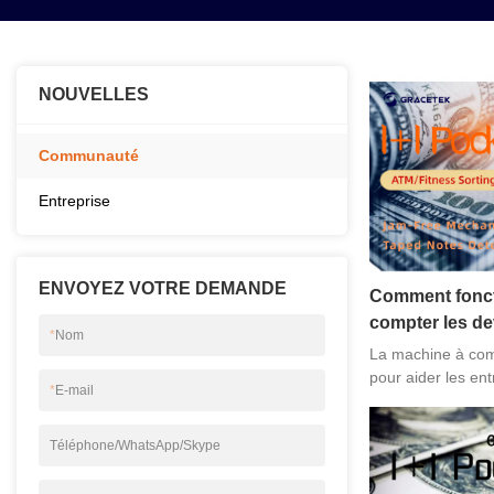
NOUVELLES
Communauté
Entreprise
ENVOYEZ VOTRE DEMANDE
Comment fonct
compter les de
*
Nom
La machine à com
pour aider les en
*
E-mail
comptables en leu
ventes et leurs ma
Téléphone/WhatsApp/Skype
entreprises à pre
concernant leurs o
rentables et de dé