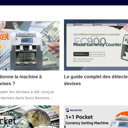
ionne la machine à
Le guide complet des détecte
vises ?
devises
pter les devises a été conçue
treprises dans leurs besoins
r permettant de suivre leurs
rges bénéficiaires. Cela aide les
ndre des décisions éclairées
pérations futures afin de rester
velopper leur entreprise au fil du