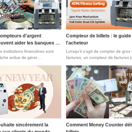
e discutera des machines à
es et de leur fonctionnement.
ompteurs d'argent
Compteur de billets : le guid
ent aider les banques et
l'acheteur
s financières
 institutions financières sont
Lorsqu’il s’agit de compter de gro
tâche ardue de gérer
factures, un compteur de factures 
d’importantes sommes d’argent
ajout précieux à toute entreprise. Ce
sus nécessite précision, rapidité
fournit un guide d'achat complet po
garantir un service client et une
choisir le compteur de factures le 
onnelle optimaux. Les
vos besoins.
illets GRACETEK sont
çues pour répondre aux besoins
 institutions financières, offrant
ctionnalités et d'avantages
les opérations de traitement des
aite sincèrement la
Comment Money Counter déte
e aux clients du monde
billets