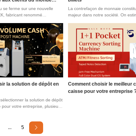
au se ferme sur une nouvelle
La contrefaçon de monnaie constit
, fabricant renommé
majeur dans notre société. On esti
caires tels que des caisses et
valeur de 1 000 milliards de dollar
 automatiques de dépôt, présente
contrefaite circule chaque année d
x à tous ses clients
ce qui pourrait causer des domma
 mettant l'accent sur le service
incalculables aux particuliers et aux
nde entier, GRACETEK est fier
Les faux billets sont souvent utilis
un partenariat solide avec des
activités illégales comme le trafic d
entier et est reconnaissant pour
traite des êtres humains et le terro
ur confiance continus.
bonne nouvelle est que des détecteu
sont disponibles, afin que vous pui
protéger contre les fausses facture
r la solution de dépôt en
Comment choisir le meilleur 
caisse pour votre entreprise 
e sélectionner la solution de dépôt
 pour votre entreprise, plusieurs
ent être pris en compte. Voici un
der à faire le bon choix.
...
5