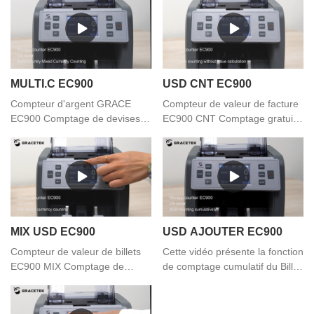
MULTI.C EC900
USD CNT EC900
Compteur d'argent GRACE
Compteur de valeur de facture
EC900 Comptage de devises
EC900 CNT Comptage gratuit
mixtes multi-pays
sans calcul de valeur
MIX USD EC900
USD AJOUTER EC900
Compteur de valeur de billets
Cette vidéo présente la fonction
EC900 MIX Comptage de
de comptage cumulatif du Bill
devises mixtes
Value Counter EC900 ADD, si
vous avez des besoins, vous
pouvez nous contacter