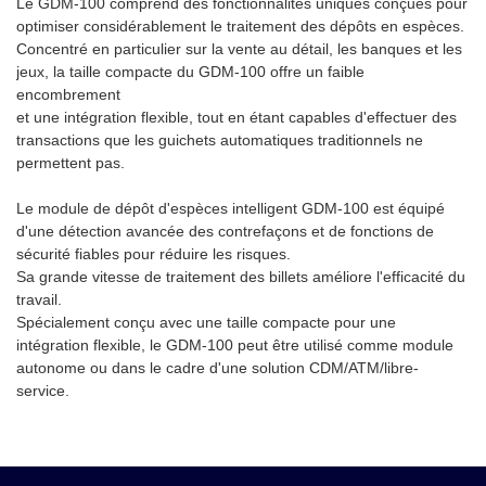
Le GDM-100 comprend des fonctionnalités uniques conçues pour
gamme de widgets (plugins)
fiables pour réduire les
optimiser considérablement le traitement des dépôts en espèces.
pour suivre vos opérations,
risques.Sa vitesse élevée de
Concentré en particulier sur la vente au détail, les banques et les
recevoir des notifications et
traitement des billets améliore
jeux, la taille compacte du GDM-100 offre un faible
générer des rapports.
l’efficacité du
encombrement
Personnalisez votre espace de
travail.Spécialement conçu
et une intégration flexible, tout en étant capables d'effectuer des
travail pour une gestion de
avec une taille compacte pour
transactions que les guichets automatiques traditionnels ne
trésorerie plus rapide et plus
une intégration flexible, le
permettent pas.
efficace.
GDM-100 peut être utilisé soit
comme module autonome, soit
Le module de dépôt d'espèces intelligent GDM-100 est équipé
dans le cadre d'une solution
d'une détection avancée des contrefaçons et de fonctions de
CDM/ATM/libre-service.
sécurité fiables pour réduire les risques.
Sa grande vitesse de traitement des billets améliore l'efficacité du
travail.
Spécialement conçu avec une taille compacte pour une
intégration flexible, le GDM-100 peut être utilisé comme module
autonome ou dans le cadre d'une solution CDM/ATM/libre-
service.