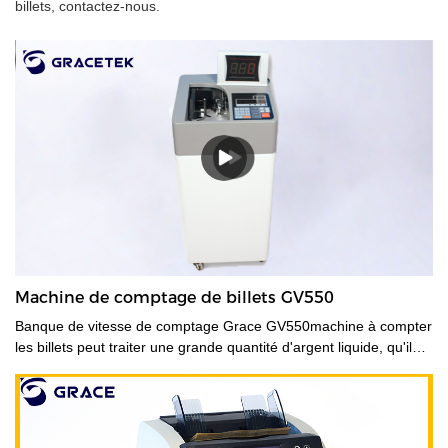
billets, contactez-nous.
Machine de comptage de billets GV550
Banque de vitesse de comptage Grace GV550machine à compter
les billets peut traiter une grande quantité d'argent liquide, qu'il
s'agisse d'une nouvelle monnaie, d'une ancienne monnaie ou
d'une monnaie tachée. Ces caisses enregistreuses de grande
capacité permettent de gagner du temps pour des tâches telles
que le comptage de billets cerclés ou en liasse. Ils peuvent