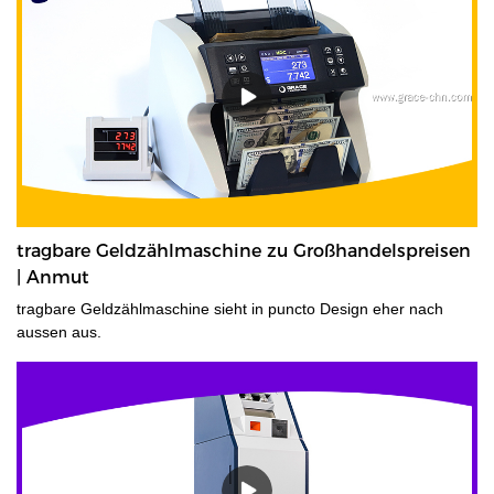
Aufgaben wie dem Zählen von umreiften oder gebündelten
Banknoten. Mit ihren schnellen und benutzerfreundlichen
Bedienelementen können sie auch große Mengen gemischter
Stückelungen in Sekundenschnelle zählen.
AnmutBanknotenzählmaschine ist die beste Wahl für Ihre
Geldzählanforderungen.DasWährungsbündelzählmaschine sollte
die erste Anlaufstelle für alle sein, die einen zeitsparenden
Banking-Helfer suchen. Unsere Auswahl
anBanknotenzählmaschinenwurde entwickelt, um jede Währung
zu verarbeiten, und viele Modelle bieten den zusätzlichen Komfort
einstellbarer Banknoten pro Stapelgröße.Beweglich - Mit Rädern&
tragbare Geldzählmaschine zu Großhandelspreisen
geringes Gewicht für Bankangestellte bequeme Mobilität.
| Anmut
tragbare Geldzählmaschine sieht in puncto Design eher nach
aussen aus.