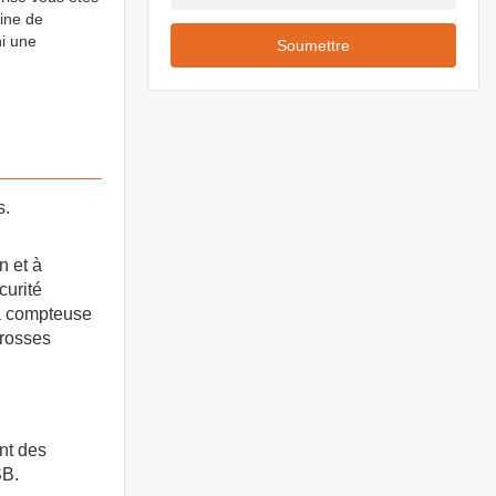
hine de
ni une
Soumettre
s.
n et à
curité
La compteuse
grosses
ent des
SB.