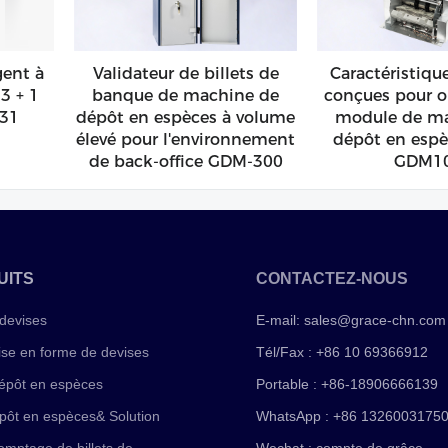
gent à
Validateur de billets de
Caractéristiqu
3 + 1
banque de machine de
conçues pour o
-31
dépôt en espèces à volume
module de ma
élevé pour l'environnement
dépôt en espè
de back-office GDM-300
GDM1
UITS
CONTACTEZ-NOUS
devises
E-mail:
sales@grace-chn.com
ise en forme de devises
Tél/Fax : +86 10 69366912
épôt en espèces
Portable : +86-18906666139
pôt en espèces& Solution
WhatsApp : +86 1326003175
mptage de billets de
Wechat : compte de grâce