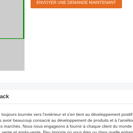
ENVOYER UNE DEMANDE MAINTENANT
ack
 toujours tournée vers l'extérieur et s'en tient au développement positif
s avoir beaucoup consacré au développement de produits et à l'amélior
 les marchés. Nous nous engageons à fournir à chaque client du monde 
e, vente et après-vente. Peu importe où vous êtes ou dans quelle entrep