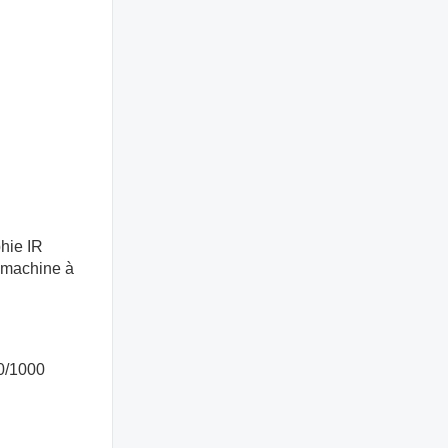
phie IR
a machine à
0/1000