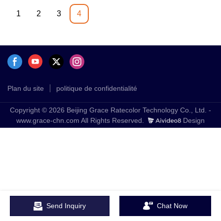
différentes coupures
1
2
3
4
Plan du site
politique de confidentialité
Copyright © 2026 Beijing Grace Ratecolor Technology Co., Ltd. -
www.grace-chn.com All Rights Reserved.
Design
Send Inquiry
Chat Now