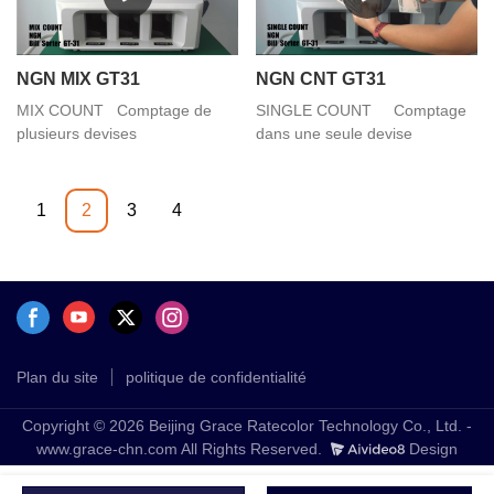
NGN MIX GT31
NGN CNT GT31
MIX COUNT Comptage de
SINGLE COUNT Comptage
plusieurs devises
dans une seule devise
1
2
3
4
Plan du site
politique de confidentialité
Copyright © 2026 Beijing Grace Ratecolor Technology Co., Ltd. -
www.grace-chn.com All Rights Reserved.
Design