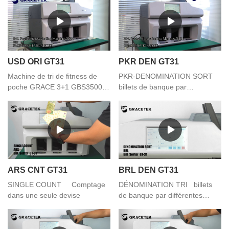
monnaie unique
différentes versions
USD ORI GT31
PKR DEN GT31
Machine de tri de fitness de
PKR-DENOMINATION SORT
poche GRACE 3+1 GBS3500
billets de banque par
TRI PAR
différentes coupures
VISAGE/ORIENTATION billets
de banque par différentes
faces
ARS CNT GT31
BRL DEN GT31
SINGLE COUNT Comptage
DÉNOMINATION TRI billets
dans une seule devise
de banque par différentes
coupures