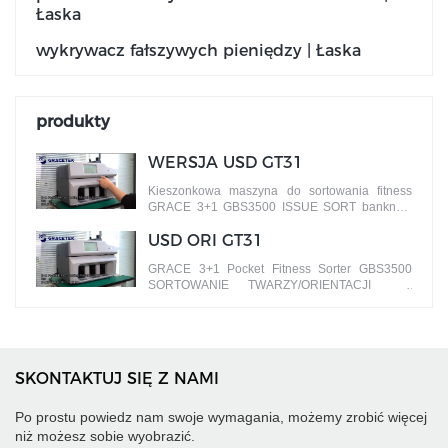
Łaska
wykrywacz fałszywych pieniędzy | Łaska
produkty
WERSJA USD GT31
Kieszonkowa maszyna do sortowania fitness
GRACE 3+1 GBS3500 ISSUE SORT banknoty
według różnych wersji
USD ORI GT31
GRACE 3+1 Pocket Fitness Sorter GBS3500
SORTOWANIE TWARZY/ORIENTACJI
banknoty według różnych stron
SKONTAKTUJ SIĘ Z NAMI
Po prostu powiedz nam swoje wymagania, możemy zrobić więcej
niż możesz sobie wyobrazić.