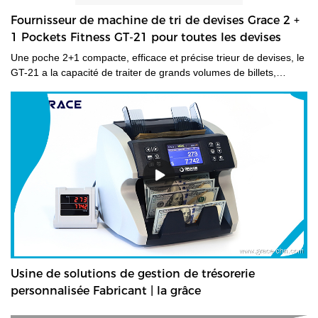
Fournisseur de machine de tri de devises Grace 2 +
1 Pockets Fitness GT-21 pour toutes les devises
Une poche 2+1 compacte, efficace et précise trieur de devises, le
GT-21 a la capacité de traiter de grands volumes de billets,
améliorant considérablement vos processus de traitement des
espèces, les performances et la productivité de votre personnel.
Sa taille compacte et ses faibles émissions sonores le rendent
parfaitement adapté à l'environnement des agences.la grâce
fournisseur de machine de tri d'argent est un type de trieur de
devises qui est utilisé dans les casinos et autres endroits où de
grandes sommes d'argent sont manipulées pour trier et identifier
rapidement les billets par dénomination. Nous avons une large
gamme de machines de tri de devises, accessoires et autres
produits connexes. Veuillez nous contacter si vous êtes intéressé
par nos services.
Usine de solutions de gestion de trésorerie
personnalisée Fabricant | la grâce