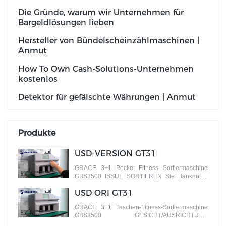
Die Gründe, warum wir Unternehmen für
Bargeldlösungen lieben
Hersteller von Bündelscheinzählmaschinen |
Anmut
How To Own Cash-Solutions-Unternehmen
kostenlos
Detektor für gefälschte Währungen | Anmut
Produkte
USD-VERSION GT31
GRACE 3+1 Pocket Fitness Sortiermaschine
GBS3500 ISSUE SORTIEREN Sie Banknoten
nach verschiedenen Versionen
USD ORI GT31
GRACE 3+1 Taschen-Fitness-Sortiermaschine
GBS3500 GESICHT/AUSRICHTUNG
SORTIEREN Sie Banknoten nach