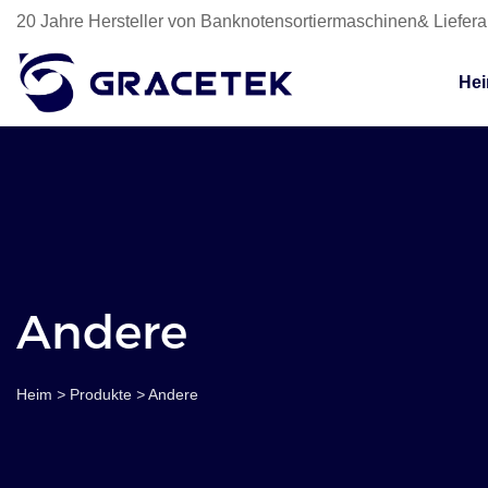
20 Jahre Hersteller von Banknotensortiermaschinen& Liefer
He
Andere
Heim
>
Produkte
>
Andere