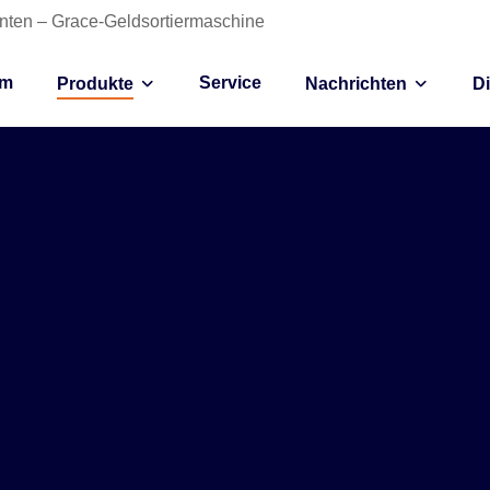
anten – Grace-Geldsortiermaschine
im
Service
Produkte
Nachrichten
D