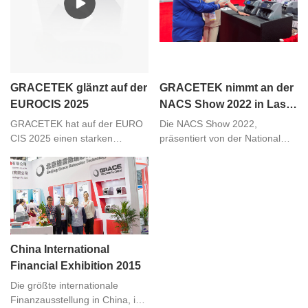
GRACETEK glänzt auf der
GRACETEK nimmt an der
EUROCIS 2025
NACS Show 2022 in Las
Vegas teil
GRACETEK hat auf der EURO
Die NACS Show 2022,
CIS 2025 einen starken
präsentiert von der National
Eindruck hinterlassen,
Association of Convenience
Kundenbeziehungen gestärkt
Retailers, fand vom 2. bis 4.
und neue Chancen
Oktober in Las Vegas statt. Bei
erschlossen.
der Veranstaltung präsentierten
mehr als 1.200 Aussteller die
neuesten Innovationen für
Convenience-Stores, darunter
China International
verpackte Lebensmittel und
Financial Exhibition 2015
Getränke sowie Foodservice-
Angebote.
Die größte internationale
Finanzausstellung in China, in