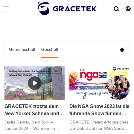
Gemeinschaft
Geschäft
GRACETEK trotzte dem
Die NGA Show 2023 ist die
New Yorker Schnee und
führende Show für den
hinterließ bei der NFR
unabhängigen
Javits Center, New York –
GRACETEK feiert erfolgreiches
2024 einen starken
Lebensmittelhändler.
Januar 2024 – Während in
US-Debüt auf der NGA Show