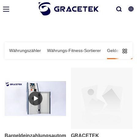
Währungszähler
Währungs-Fitness-Sortierer
Geldeinzahlun
Bargeldeinzahlungsautomat
GRACETEK