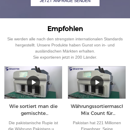
JETZT ANFRAGE SENDEN
Empfohlen
Sie werden alle nach den strengsten internationalen Standards
hergestellt. Unsere Produkte haben Gunst von in- und
ausländischen Märkten erhalten.
Sie exportieren jetzt in 200 Länder.
Wie sortiert man die
Währungssortiermaschin
gemischte
Mix Count für
Stückelung der
pakistanische Rupien
Die pakistanische Rupie ist
Pakistan hat 221 Millionen
Pakistanischen
die Währung Pakistans und
Einwohner. Seine