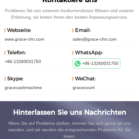
Profitieren Sie von unserem konkurrenzlosen Wissen und unserer
Erfahrung, wir bieten Ihnen den besten Anpassungsservice.
Webseite:
Email:
www.grace-chn.com
sales@grace-chn.com
Telefon:
WhatsApp:
+86-13260031750
+86-13260031750
Skype:
WeChat:
gracecashmachine
gracecount
Hinterlassen Sie uns Nachrichten
Wenn Sie auf Probleme stoßen, können Sie sich gerne an uns
wenden, und wir werden die entsprechenden Probleme für Sie
lösen.