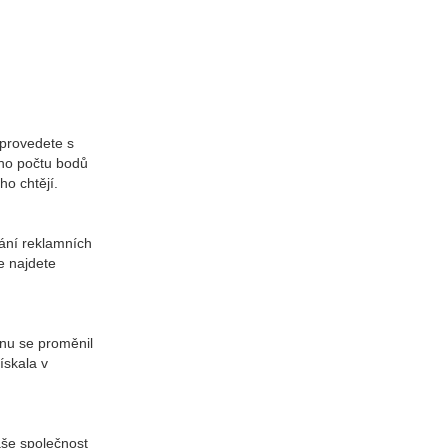
 provedete s
ího počtu bodů
ho chtějí.
ání reklamních
e najdete
inu se proměnil
ískala v
Naše společnost