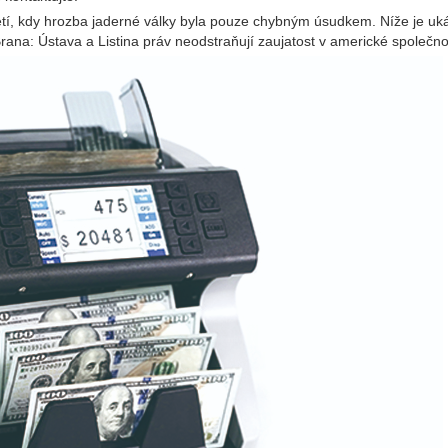
letí, kdy hrozba jaderné války byla pouze chybným úsudkem. Níže je uk
ana: Ústava a Listina práv neodstraňují zaujatost v americké společnos