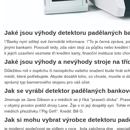
Jaké jsou výhody detektoru padělaných 
\"Banky nyní sdílejí své černobílé informace. \"To je černá zpráva, 
jinými bankami. Posoudí tedy, zda vám stojí za půjčku nebo kreditní
k jejich uzavření vezmete tři kreditní karty, finanční instituce toto 
Jaké jsou výhody a nevýhody stroje na tříd
Důležitou roli v úspěchu či neúspěchu vašeho snažení bude hrát sc
médií, které potřebujete. Abyste dosáhli toho, co chcete, musíte si d
správný typ bannerového stojanu pro váš účet.
Jak se vyrábí detektor padělaných banko
Jmenuje se Jane Gibson a v médiích se jí říká "prasečí dívka". Pras
v obytný prostor poblíž drssy Lane. Žije s ní její dospělý syn. Tohle 
médiích přezdívku \"Pig Girl\". Kredit: Bill G.
Jak si mohu vybrat výrobce detektoru pa
je moderní společnost se sídlem v roce , byla založena dne , speciali