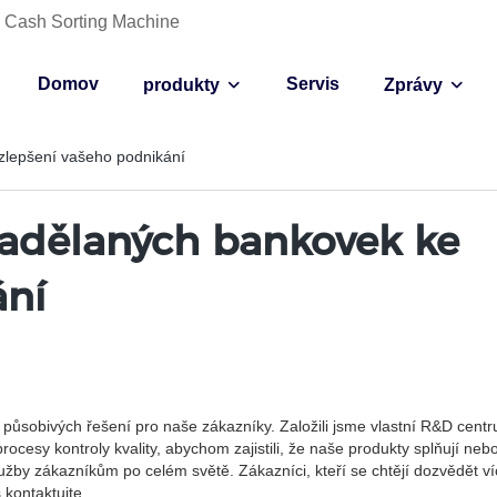
ce Cash Sorting Machine
Domov
Servis
produkty
Zprávy
 zlepšení vašeho podnikání
padělaných bankovek ke
ání
působivých řešení pro naše zákazníky. Založili jsme vlastní R&D cent
cesy kontroly kvality, abychom zajistili, že naše produkty splňují nebo
žby zákazníkům po celém světě. Zákazníci, kteří se chtějí dozvědět v
kontaktujte.