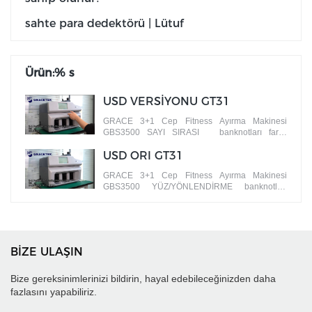
sahte para dedektörü | Lütuf
Ürün:% s
USD VERSİYONU GT31
GRACE 3+1 Cep Fitness Ayırma Makinesi
GBS3500 SAYI SIRASI banknotları farklı
sürümlere göre
USD ORI GT31
GRACE 3+1 Cep Fitness Ayırma Makinesi
GBS3500 YÜZ/YÖNLENDİRME banknotları
farklı yüzlere göre SIRALAMA
BİZE ULAŞIN
Bize gereksinimlerinizi bildirin, hayal edebileceğinizden daha
fazlasını yapabiliriz.