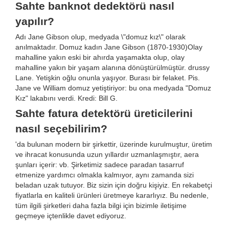
Sahte banknot dedektörü nasıl
yapılır?
Adı Jane Gibson olup, medyada \"domuz kız\" olarak
anılmaktadır. Domuz kadın Jane Gibson (1870-1930)Olay
mahalline yakın eski bir ahırda yaşamakta olup, olay
mahalline yakın bir yaşam alanına dönüştürülmüştür. drussy
Lane. Yetişkin oğlu onunla yaşıyor. Burası bir felaket. Pis.
Jane ve William domuz yetiştiriyor: bu ona medyada "Domuz
Kız" lakabını verdi. Kredi: Bill G.
Sahte fatura detektörü üreticilerini
nasıl seçebilirim?
'da bulunan modern bir şirkettir, üzerinde kurulmuştur, üretim
ve ihracat konusunda uzun yıllardır uzmanlaşmıştır, aera
şunları içerir: vb. Şirketimiz sadece paradan tasarruf
etmenize yardımcı olmakla kalmıyor, aynı zamanda sizi
beladan uzak tutuyor. Biz sizin için doğru kişiyiz. En rekabetçi
fiyatlarla en kaliteli ürünleri üretmeye kararlıyız. Bu nedenle,
tüm ilgili şirketleri daha fazla bilgi için bizimle iletişime
geçmeye içtenlikle davet ediyoruz.