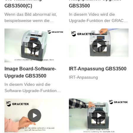
GBS3500(C)
GBS3500
Wenn das Bild abnormal ist,
In diesem Video wird die
beispielsweise wenn die
Upgrade-Funktion der GRACE-
erfassten Daten zu dunkel oder
Banknotenwertzähler und -
zu hell sind, sollte das CIS
sortierer GBS3500
korrigiert werden.
Hauptplatine vorgestellt. Wenn
Sie Bedarf haben, können Sie
uns kontaktieren
Image Board-Software-
IRT-Anpassung GBS3500
Upgrade GBS3500
IRT-Anpassung
In diesem Video wird die
Software-Upgrade-Funktion
des GRACE-
Banknotenwertzählers und -
sortierers GBS3500 Image
Board vorgestellt. Wenn Sie
Bedarf haben, können Sie uns
kontaktieren