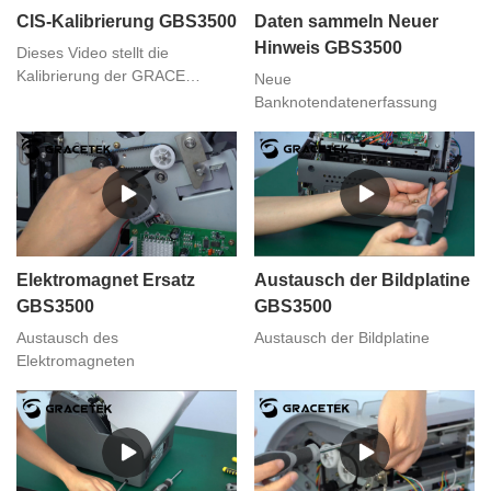
CIS-Kalibrierung GBS3500
Daten sammeln Neuer
Hinweis GBS3500
Dieses Video stellt die
Kalibrierung der GRACE
Neue
Banknotenwertzähler und -
Banknotendatenerfassung
sortierer GBS3500 CIS
vor,Wenn Sie irgendwelche
Bedürfnisse haben, können Sie
uns kontaktieren
Elektromagnet Ersatz
Austausch der Bildplatine
GBS3500
GBS3500
Austausch des
Austausch der Bildplatine
Elektromagneten