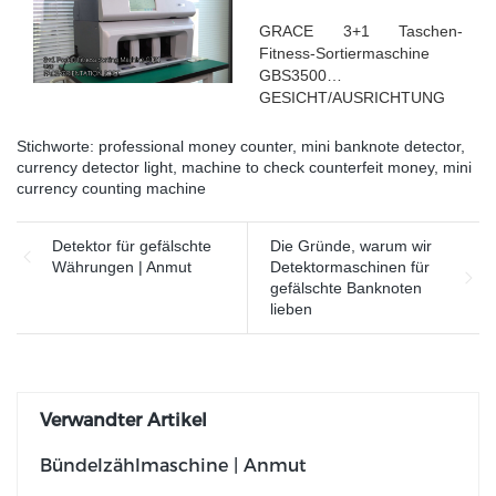
GRACE 3+1 Taschen-
Fitness-Sortiermaschine
GBS3500
GESICHT/AUSRICHTUNG
SORTIEREN Sie Banknoten
nach verschiedenen
Stichworte:
professional money counter
,
mini banknote detector
,
Gesichtern
currency detector light
,
machine to check counterfeit money
,
mini
currency counting machine
Detektor für gefälschte
Die Gründe, warum wir
Währungen | Anmut
Detektormaschinen für
gefälschte Banknoten
lieben
Verwandter Artikel
Bündelzählmaschine | Anmut