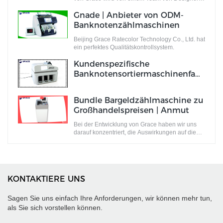
entwickelt und vervollständigt, die voller
Gnade | Anbieter von ODM-
innovativer Designideen sind. Diese Ideen
erfüllen nicht nur die Industriestandards,
Banknotenzählmaschinen
sondern auch die Anforderungen des Marktes.
Beijing Grace Ratecolor Technology Co., Ltd. hat
ein perfektes Qualitätskontrollsystem.
Kundenspezifische
Banknotensortiermaschinenfabr
ik Hersteller | Anmut
Bundle Bargeldzählmaschine zu
Großhandelspreisen | Anmut
Bei der Entwicklung von Grace haben wir uns
darauf konzentriert, die Auswirkungen auf die
Umwelt während des gesamten Lebenszyklus
zu reduzieren.
KONTAKTIERE UNS
Sagen Sie uns einfach Ihre Anforderungen, wir können mehr tun,
als Sie sich vorstellen können.