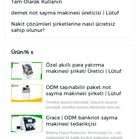
Tam Olarak Kullanın
demet not sayma makinesi üreticisi | Lütuf
Nakit çözümleri şirketlerine nasıl ücretsiz
sahip olunur?
Ürün:% s
Özel akıllı para yatırma
makinesi şirketi Üretici | Lütuf
ODM taşınabilir paket not
sayma makinesi şirketi | Lütuf
Yenilikçi tasarım konsepti: Grace'in tasarım
konsepti, yenilikçi tasarım fikirleriyle dolu bir
tasarımcı ekibi tarafından ortaya konulur ve
Grace | ODM banknot sayma
tamamlanır. Bu fikirler yalnızca endüstriyel
standartları karşılamakla kalmaz, aynı zamanda
makinesi tedarikçisi
pazar taleplerini de karşılar.
Beijing Grace Ratecolor Technology Co., Ltd.
mükemmel bir kalite kontrol sistemine sahiptir.