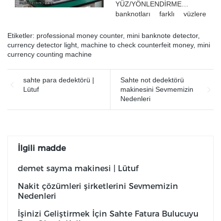
YÜZ/YÖNLENDİRME
banknotları farklı yüzlere
göre SIRALAMA
Etiketler:
professional money counter
,
mini banknote detector
,
currency detector light
,
machine to check counterfeit money
,
mini
currency counting machine
sahte para dedektörü |
Sahte not dedektörü
Lütuf
makinesini Sevmemizin
Nedenleri
İlgili madde
demet sayma makinesi | Lütuf
Nakit çözümleri şirketlerini Sevmemizin
Nedenleri
İşinizi Geliştirmek İçin Sahte Fatura Bulucuyu