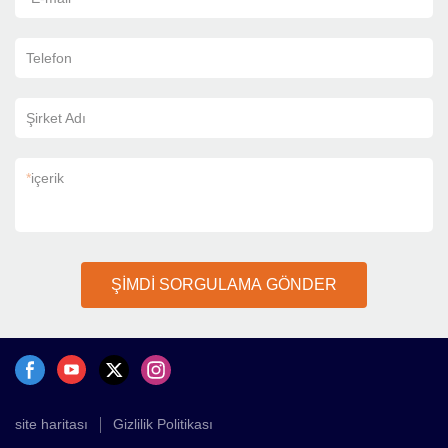
Telefon
Şirket Adı
*
içerik
ŞİMDİ SORGULAMA GÖNDER
site haritası
Gizlilik Politikası