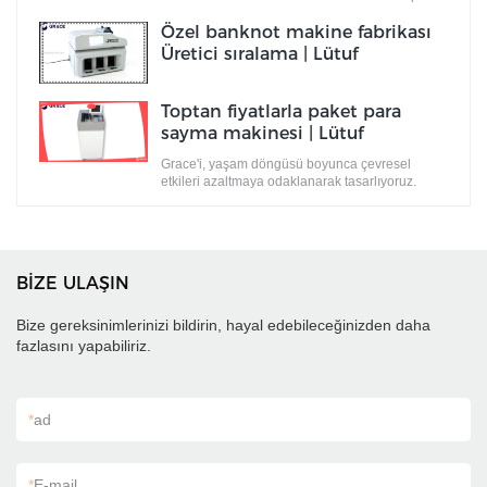
Özel banknot makine fabrikası
Üretici sıralama | Lütuf
Toptan fiyatlarla paket para
sayma makinesi | Lütuf
Grace'i, yaşam döngüsü boyunca çevresel
etkileri azaltmaya odaklanarak tasarlıyoruz.
BİZE ULAŞIN
Bize gereksinimlerinizi bildirin, hayal edebileceğinizden daha
fazlasını yapabiliriz.
*
ad
*
E-mail