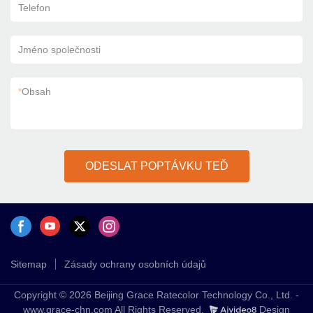
Telefon
Jméno společnosti
*
Obsah
ODESLAT POPTÁVKU TEĎ
Sitemap
Zásady ochrany osobních údajů
Copyright © 2026 Beijing Grace Ratecolor Technology Co., Ltd. -
www.grace-chn.com All Rights Reserved.
Design