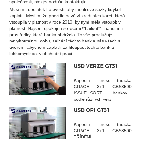
společnosti, nás jednoduše kontaktujte.
Musí mít dostatek hotovosti, aby mohli své sázky kdykoli
zaplatit. Myslím, že pravidla odvětví kreditních karet, která
vstoupila v platnost v roce 2010, by nyní měla vstoupit v
platnost. Nejsem spokojen se všemi \"bailout\" finančními
prostředky, které banka obdržela. To vše prodlužuje
nevyhnutelnou dobu, selhání těchto bank a nás všech s
úvěrem, abychom zaplatili za hloupost těchto bank a
lehkomyslnost v obchodní praxi.
USD VERZE GT31
Kapesní fitness třídička
GRACE 3+1 GBS3500
ISSUE SORT bankovky
podle různých verzí
USD ORI GT31
Kapesní fitness třídička
GRACE 3+1 GBS3500
TŘÍDĚNÍ