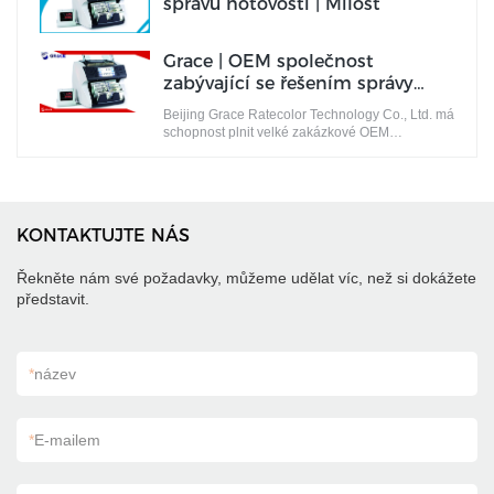
správu hotovosti | Milost
Grace | OEM společnost
zabývající se řešením správy
hotovosti
Beijing Grace Ratecolor Technology Co., Ltd. má
schopnost plnit velké zakázkové OEM
objednávky podle požadavků zákazníků.
KONTAKTUJTE NÁS
Řekněte nám své požadavky, můžeme udělat víc, než si dokážete
představit.
*
název
*
E-mailem