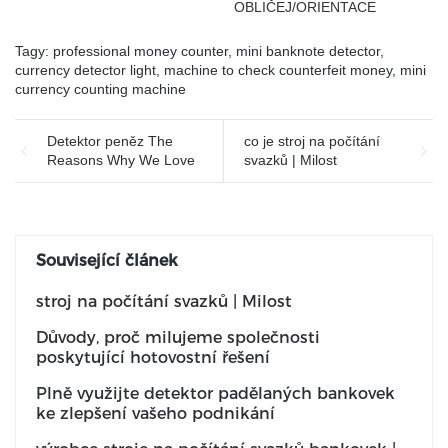
OBLIČEJ/ORIENTACE
bankovky podle různých
tváří
Tagy:
professional money counter
,
mini banknote detector
,
currency detector light
,
machine to check counterfeit money
,
mini
currency counting machine
Detektor peněz The
co je stroj na počítání
Reasons Why We Love
svazků | Milost
Související článek
stroj na počítání svazků | Milost
Důvody, proč milujeme společnosti
poskytující hotovostní řešení
Plně využijte detektor padělaných bankovek
ke zlepšení vašeho podnikání