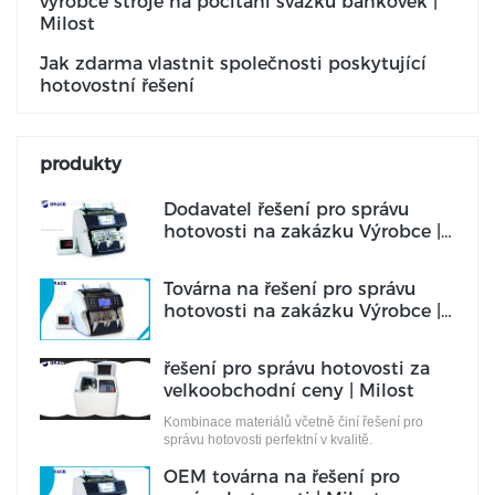
výrobce stroje na počítání svazků bankovek |
Milost
Jak zdarma vlastnit společnosti poskytující
hotovostní řešení
produkty
Dodavatel řešení pro správu
hotovosti na zakázku Výrobce |
Milost
Továrna na řešení pro správu
hotovosti na zakázku Výrobce |
Milost
řešení pro správu hotovosti za
velkoobchodní ceny | Milost
Kombinace materiálů včetně činí řešení pro
správu hotovosti perfektní v kvalitě.
OEM továrna na řešení pro