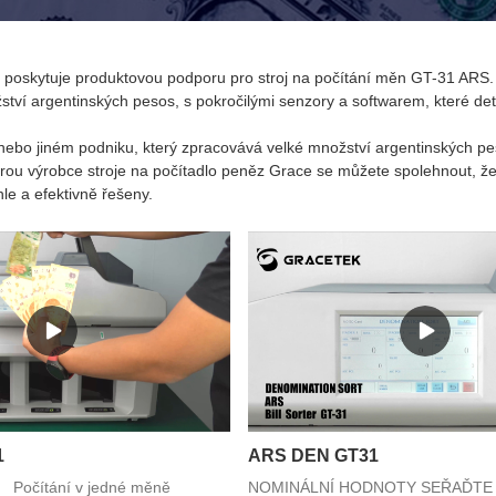
poskytuje produktovou podporu pro stroj na počítání měn GT-31 ARS. T
ožství argentinských pesos, s pokročilými senzory a softwarem, které d
nebo jiném podniku, který zpracovává velké množství argentinských pe
ou výrobce stroje na počítadlo peněz Grace se můžete spolehnout, že 
le a efektivně řešeny.
1
ARS DEN GT31
očítání v jedné měně
NOMINÁLNÍ HODNOTY SEŘAĎTE 