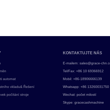
Y
KONTAKTUJTE NÁS
n
E-mailem:
sales@grace-chn.
 měn
Tel/Fax: +86 10 69366912
ti automat
Mobil: +86-18906666139
stního vkladu& Řešení
Whatsapp: +86 13260031750
vek počítání stroje
Wechat: počet milostí
Skype: gracecashmachine