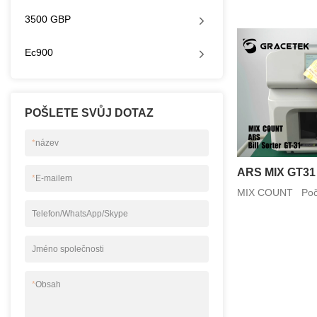
3500 GBP
Ec900
POŠLETE SVŮJ DOTAZ
*
název
ARS MIX GT31
*
E-mailem
MIX COUNT Počí
Telefon/WhatsApp/Skype
Jméno společnosti
*
Obsah