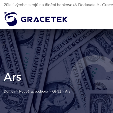
20letí výrobci strojů na třídění bankovek& Dodavatelé - Gra
Ars
Domov
>
Podpěra, podpora
>
Gt-31
>
Ars