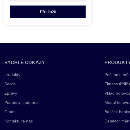
Předložit
RYCHLÉ ODKAZY
PRODUKT
produkty
Počítadlo mě
Servis
Fitness třídič
Zprávy
Vklad hotovos
Podpěra, podpora
Modul hotovo
O nás
Balíček banko
Kontaktujte nás
Detektor měn