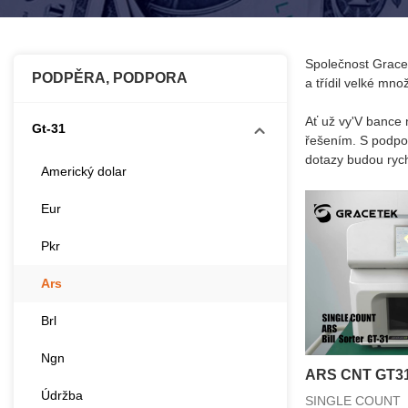
Společnost Grace 
PODPĚRA, PODPORA
a třídil velké mn
Ať už vy'V bance 
Gt-31
řešením. S podpor
dotazy budou rych
Americký dolar
Eur
Pkr
Ars
Brl
Ngn
ARS CNT GT3
Údržba
SINGLE COUNT P