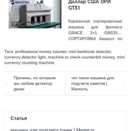
Доллар США ОРИ
версиям
GT31
Карманная сортировочная
машина для фитнеса
GRACE 3+1 GBS3500
СОРТИРОВКА банкнот по
ЛИЦУ/ОРИЕНТАЦИИ по
разным лицам
Теги:
professional money counter
,
mini banknote detector
,
currency detector light
,
machine to check counterfeit money
,
mini
currency counting machine
Причины, по которым
что такое машина для
мы любим детектор
подсчета пакетов |
денег
Милость
Статья
машина для подсчета пачек | Милость