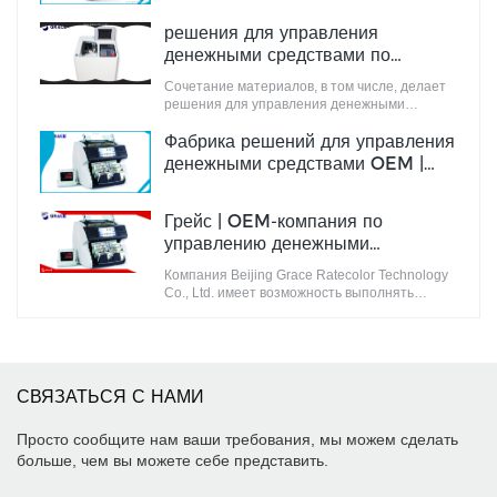
решения для управления
денежными средствами по
оптовым ценам | Милость
Сочетание материалов, в том числе, делает
решения для управления денежными
средствами идеальными по качеству.
Фабрика решений для управления
денежными средствами OEM |
Милость
Грейс | OEM-компания по
управлению денежными
средствами
Компания Beijing Grace Ratecolor Technology
Co., Ltd. имеет возможность выполнять
крупные индивидуальные заказы OEM в
соответствии с запросами клиентов.
СВЯЗАТЬСЯ С НАМИ
Просто сообщите нам ваши требования, мы можем сделать
больше, чем вы можете себе представить.