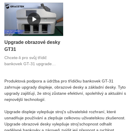
bankovek GT-31, podívejte se
GT-31, podívejte se na toto
na toto video.Máte-li jakékoli
video.Máte-li jakékoli dotazy
dotazy ohledně třídičky
ohledně třídičky bankovek nebo
bankovek nebo jiných strojů na
jiných strojů na počítání peněz,
počítání peněz, kontaktujte nás
kontaktujte nás pro další
pro další komunikaci.
komunikaci.
Upgrade obrazové desky
GT31
Chcete-li pro svůj třídič
bankovek GT-31 upgrade
Image Board Upgrade,
podívejte se na toto
Produktová podpora a údržba pro třídičku bankovek GT-31
video.Máte-li jakékoli dotazy
zahrnuje upgrady displeje, obrazové desky a základní desky. Tyto
ohledně třídičky bankovek nebo
upgrady zajišťují, že stroj zůstane efektivní, spolehlivý a aktuální s
jiných strojů na počítání peněz,
nejnovější technologií.
kontaktujte nás pro další
komunikaci.
Upgrade displeje vylepšuje stroj's uživatelské rozhraní, které
usnadňuje používání a zlepšuje celkovou uživatelskou zkušenost.
Upgrade obrazové desky vylepšuje stroj'schopnost odhalit
padělané bankovky a zároveň zvýšit její přesnost a rychlost.