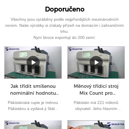
Doporučeno
Všechny jsou vyráběny podle nejpřísnějších mezinárodních
norem. Naše výrobky si získaly přízeň na domácím i zahraničním
trhu.
Nyní široce exportují do 200 zemí.
Jak třídit smíšenou
Měnový třídicí stroj
nominální hodnotu
Mix Count pro
pákistánských rupií?
pákistánské rupie
Pákistánská rupie je měnou
Pákistán má 221 milionů
Pákistánu a vydává ji Státní
obyvatel. Jeho hlavním
banka Pákistánu. V
městem je Islámábád a jeho
současné době je v
měnou je pákistánská rupie.
Pákistánu v oběhu 7 druhů
Je to jedna z nejčastěji