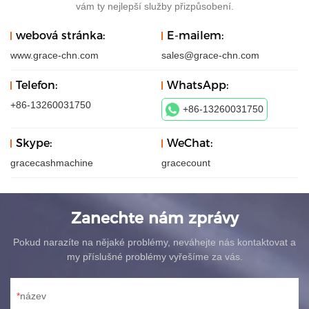
vám ty nejlepší služby přizpůsobení.
webová stránka:
E-mailem:
www.grace-chn.com
sales@grace-chn.com
Telefon:
WhatsApp:
+86-13260031750
+86-13260031750
Skype:
WeChat:
gracecashmachine
gracecount
Zanechte nám zprávy
Pokud narazíte na nějaké problémy, neváhejte nás kontaktovat a
my příslušné problémy vyřešíme za vás.
název