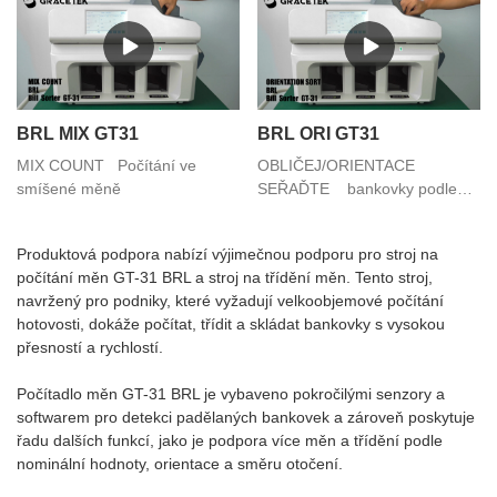
BRL MIX GT31
BRL ORI GT31
MIX COUNT Počítání ve
OBLIČEJ/ORIENTACE
smíšené měně
SEŘAĎTE bankovky podle
různých tváří
Produktová podpora nabízí výjimečnou podporu pro stroj na
počítání měn GT-31 BRL a stroj na třídění měn. Tento stroj,
navržený pro podniky, které vyžadují velkoobjemové počítání
hotovosti, dokáže počítat, třídit a skládat bankovky s vysokou
přesností a rychlostí.
Počítadlo měn GT-31 BRL je vybaveno pokročilými senzory a
softwarem pro detekci padělaných bankovek a zároveň poskytuje
řadu dalších funkcí, jako je podpora více měn a třídění podle
nominální hodnoty, orientace a směru otočení.