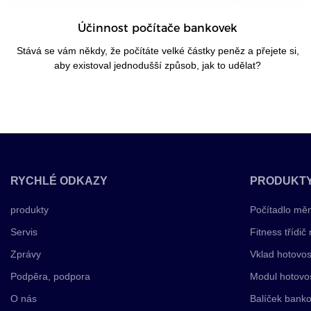
Účinnost počítače bankovek
Stává se vám někdy, že počítáte velké částky peněz a přejete si,
aby existoval jednodušší způsob, jak to udělat?
RYCHLÉ ODKAZY
PRODUKT
produkty
Počítadlo mě
Servis
Fitness třídič
Zprávy
Vklad hotovos
Podpěra, podpora
Modul hotovo
O nás
Balíček banko