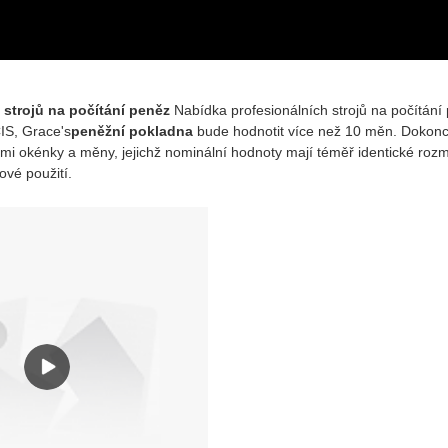
 strojů na počítání peněz
Nabídka profesionálních strojů na počítání 
CIS, Grace's
peněžní pokladna
bude hodnotit více než 10 měn. Dokonce 
i okénky a měny, jejichž nominální hodnoty mají téměř identické roz
ové použití.