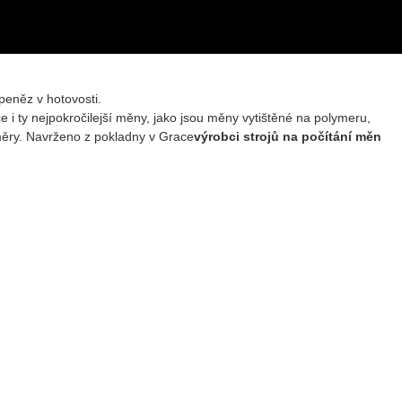
peněz v hotovosti.
i ty nejpokročilejší měny, jako jsou měny vytištěné na polymeru,
měry. Navrženo z pokladny v Grace
výrobci strojů na počítání měn