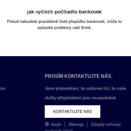
jak-vyčistit-počítadlo-bankovek
Pokud nebudete pravidelně čistit přepážku bankovek, může to
způsobit problémy vaší firmě.
PROSÍM KONTAKTUJTE NÁS.
com
Jsme přesvědčeni, že můžeme říci, že naše
služby přizpůsobení jsou neuspokojivé.
KONTAKTUJTE NÁS
Jazyk
Sitemap
Zásady ochrany
osobních údajů