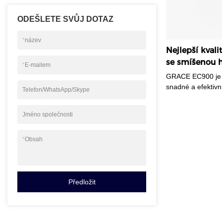
ODEŠLETE SVŮJ DOTAZ
*
název
Nejlepší kval
se smíšenou 
*
E-mailem
GRACE EC900 je v
snadné a efektivn
Telefon/WhatsApp/Skype
nabízí profesioná
detekci padělků. 
Jméno společnosti
hodnotit až 10 mě
měny, jako jsou m
měny s průhledný
*
Obsah
nominální hodnoty
EC900, navržený p
ideální pro podnik
bezchybné počítá
Předložit
100% přesné ověř