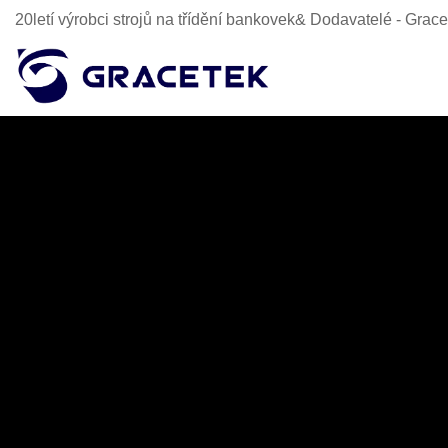
20letí výrobci strojů na třídění bankovek& Dodavatelé - Gra