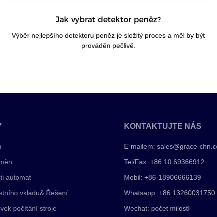
Jak vybrat detektor peněz?
Výběr nejlepšího detektoru peněz je složitý proces a měl by být
prováděn pečlivě.
Y
KONTAKTUJTE NÁS
n
E-mailem:
sales@grace-chn.
 měn
Tel/Fax: +86 10 69366912
ti automat
Mobil: +86-18906666139
stního vkladu& Řešení
Whatsapp: +86 13260031750
vek počítání stroje
Wechat: počet milostí