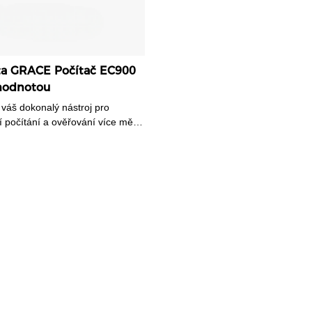
ita GRACE Počítač EC900
hodnotou
áš dokonalý nástroj pro
í počítání a ověřování více měn,
lní počítání smíšených účtů a
Díky technologii CIS bude
n. Dokonce i ty nejpokročilejší
ěny vytištěné na polymeru,
mi okénky a měny, jejichž
 mají téměř identické rozměry.
ro velkoobjemové použití, je
y, které potřebují rychlé,
ní pro více měn a osvědčené
ení účtu.