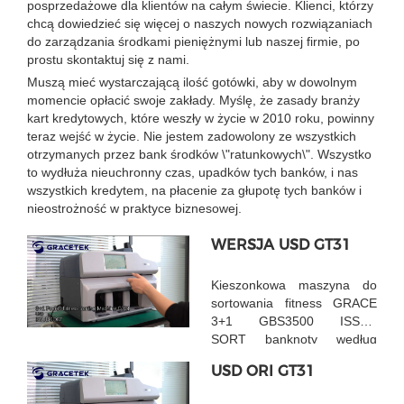
posprzedażowe dla klientów na całym świecie. Klienci, którzy
chcą dowiedzieć się więcej o naszych nowych rozwiązaniach
do zarządzania środkami pieniężnymi lub naszej firmie, po
prostu skontaktuj się z nami.
Muszą mieć wystarczającą ilość gotówki, aby w dowolnym
momencie opłacić swoje zakłady. Myślę, że zasady branży
kart kredytowych, które weszły w życie w 2010 roku, powinny
teraz wejść w życie. Nie jestem zadowolony ze wszystkich
otrzymanych przez bank środków \"ratunkowych\". Wszystko
to wydłuża nieuchronny czas, upadków tych banków, i nas
wszystkich kredytem, ​​na płacenie za głupotę tych banków i
nieostrożność w praktyce biznesowej.
WERSJA USD GT31
Kieszonkowa maszyna do
sortowania fitness GRACE
3+1 GBS3500 ISSUE
SORT banknoty według
różnych wersji
USD ORI GT31