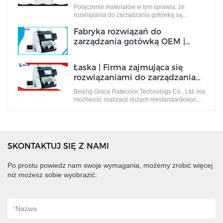
Łaska
Połączenie materiałów w tym sprawia, że ​​
rozwiązania do zarządzania gotówką są
doskonałe pod względem jakości.
Fabryka rozwiązań do
zarządzania gotówką OEM |
Łaska
Łaska | Firma zajmująca się
rozwiązaniami do zarządzania
gotówką OEM
Beijing Grace Ratecolor Technology Co., Ltd. ma
możliwość realizacji dużych niestandardowych
zamówień OEM zgodnie z życzeniami klientów.
SKONTAKTUJ SIĘ Z NAMI
Po prostu powiedz nam swoje wymagania, możemy zrobić więcej
niż możesz sobie wyobrazić.
*
Nazwa