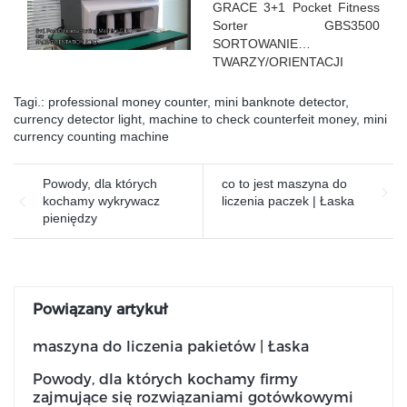
GRACE 3+1 Pocket Fitness
Sorter GBS3500
SORTOWANIE
TWARZY/ORIENTACJI
banknoty według różnych
stron
Tagi.:
professional money counter
,
mini banknote detector
,
currency detector light
,
machine to check counterfeit money
,
mini
currency counting machine
Powody, dla których
co to jest maszyna do
kochamy wykrywacz
liczenia paczek | Łaska
pieniędzy
Powiązany artykuł
maszyna do liczenia pakietów | Łaska
Powody, dla których kochamy firmy
zajmujące się rozwiązaniami gotówkowymi