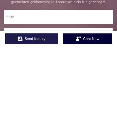
geçmekten çekinmeyin; ilgili sorunları sizin için çözeceğiz.
İsim
E-posta
Send Inquiry
Chat Now
Telefon/WhatsApp/Skype
Şirket Adı
İçerik